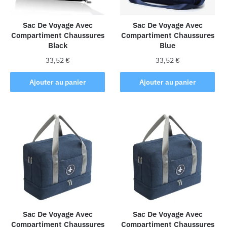
sur
la
Sac De Voyage Avec
Sac De Voyage Avec
page
Compartiment Chaussures
Compartiment Chaussures
du
Black
Blue
produit
33,52
€
33,52
€
Ajouter au panier
Ajouter au panier
Sac De Voyage Avec
Sac De Voyage Avec
Compartiment Chaussures
Compartiment Chaussures