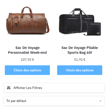
variations.
Les
options
peuvent
être
choisies
sur
la
Sac De Voyage
Sac De Voyage Pliable
page
Personnalisé Week-end
Sports Bag 60l
du
produit
107,92
€
51,92
€
Ce
Ce
Choix des options
Choix des options
produit
produit
a
a
plusieurs
plusieurs
Afficher Les Filtres
variations.
variations.
Les
Les
options
options