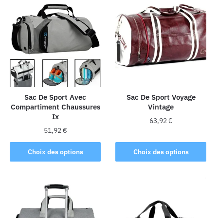
variations.
Les
options
peuvent
être
choisies
sur
la
Sac De Sport Avec
Sac De Sport Voyage
page
Compartiment Chaussures
Vintage
du
Ix
produit
63,92
€
51,92
€
Ce
Ce
produit
Choix des options
Choix des options
produit
a
a
plusieurs
plusieurs
variations.
variations.
Les
Les
options