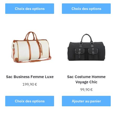
produit
Ce
Ce
Choix des options
Choix des options
produit
produit
a
a
plusieurs
plusieurs
variations.
variations.
Les
Les
options
options
peuvent
peuvent
être
être
choisies
choisies
sur
sur
la
la
Sac Business Femme Luxe
Sac Costume Homme
Voyage Chic
page
page
199,90
€
du
du
99,90
€
Ce
produit
produit
produit
Choix des options
Ajouter au panier
a
plusieurs