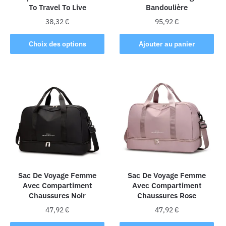
To Travel To Live
Bandoulière
38,32
€
95,92
€
Ce
Choix des options
Ajouter au panier
produit
a
plusieurs
variations.
Les
options
peuvent
être
choisies
sur
la
Sac De Voyage Femme
Sac De Voyage Femme
Avec Compartiment
Avec Compartiment
page
Chaussures Noir
Chaussures Rose
du
produit
47,92
€
47,92
€