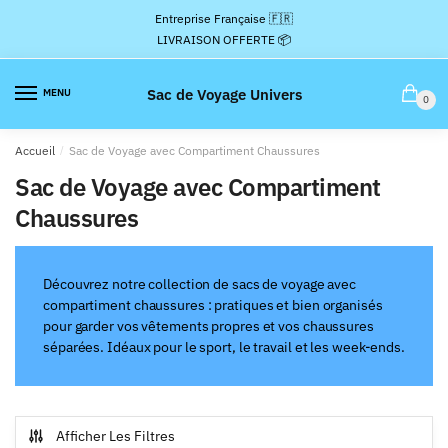
Passer
Aller
Entreprise Française 🇫🇷
à
au
LIVRAISON OFFERTE 📦
la
contenu
navigation
Sac de Voyage Univers
MENU
0
Accueil
/
Sac de Voyage avec Compartiment Chaussures
Sac de Voyage avec Compartiment
Chaussures
Découvrez notre collection de sacs de voyage avec
compartiment chaussures : pratiques et bien organisés
pour garder vos vêtements propres et vos chaussures
séparées. Idéaux pour le sport, le travail et les week-ends.
Afficher Les Filtres