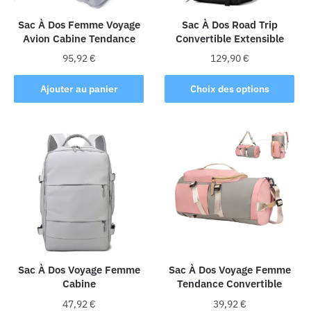
sur
sur
la
la
Sac À Dos Femme Voyage
Sac À Dos Road Trip
Avion Cabine Tendance
Convertible Extensible
page
page
du
du
95,92
€
129,90
€
produit
produit
Ce
Ajouter au panier
Choix des options
produit
a
plusieurs
variations.
Les
options
peuvent
être
choisies
sur
la
Sac À Dos Voyage Femme
Sac À Dos Voyage Femme
Cabine
Tendance Convertible
page
du
47,92
€
39,92
€