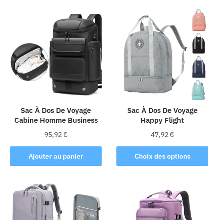
a
a
plusieurs
plusieurs
variations.
variations.
Les
Les
options
options
peuvent
peuvent
être
être
choisies
choisies
sur
sur
la
la
Sac À Dos De Voyage
Sac À Dos De Voyage
Cabine Homme Business
Happy Flight
page
page
du
du
95,92
€
47,92
€
produit
produit
Ce
Ajouter au panier
Choix des options
produit
a
plusieurs
variations.
Les