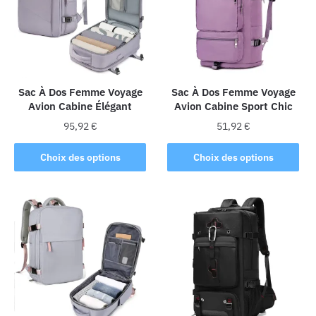
options
peuvent
être
choisies
sur
la
Sac À Dos Femme Voyage
Sac À Dos Femme Voyage
Avion Cabine Élégant
Avion Cabine Sport Chic
page
du
95,92
€
51,92
€
produit
Ce
Ce
Choix des options
Choix des options
produit
produit
a
a
plusieurs
plusieurs
variations.
variations.
Les
Les
options
options
peuvent
peuvent
être
être
choisies
choisies