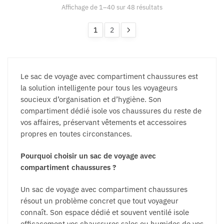
peuvent
peuvent
Affichage de 1–40 sur 48 résultats
être
être
choisies
choisies
1
2
sur
sur
la
la
page
page
du
du
Le sac de voyage avec compartiment chaussures est
produit
produit
la solution intelligente pour tous les voyageurs
soucieux d’organisation et d’hygiène. Son
compartiment dédié isole vos chaussures du reste de
vos affaires, préservant vêtements et accessoires
propres en toutes circonstances.
Pourquoi choisir un sac de voyage avec
compartiment chaussures ?
Un sac de voyage avec compartiment chaussures
résout un problème concret que tout voyageur
connaît. Son espace dédié et souvent ventilé isole
efficacement vos chaussures sales ou humides de vos