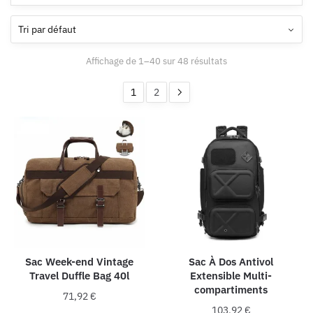
Affichage de 1–40 sur 48 résultats
1
2
Sac Week-end Vintage
Sac À Dos Antivol
Travel Duffle Bag 40l
Extensible Multi-
compartiments
71,92
€
103,92
€