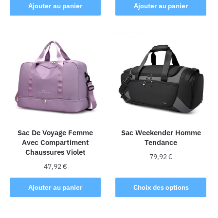
Ajouter au panier
Ajouter au panier
Sac De Voyage Femme
Sac Weekender Homme
Avec Compartiment
Tendance
Chaussures Violet
79,92
€
47,92
€
Ce
produit
Ajouter au panier
Choix des options
a
plusieurs