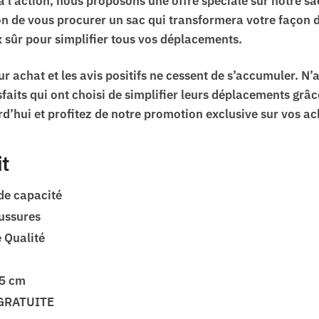
à l’action, nous proposons une offre spéciale sur notre s
 de vous procurer un sac qui transformera votre façon d
x sûr pour simplifier tous vos déplacements.
ur achat et les avis positifs ne cessent de s’accumuler. N’
sfaits qui ont choisi de simplifier leurs déplacements grâc
rd’hui et profitez de notre promotion exclusive sur vos ac
it
de capacité
ussures
 Qualité
25 cm
GRATUITE