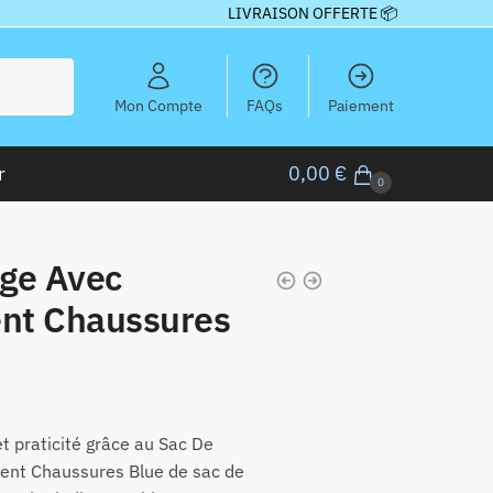
LIVRAISON OFFERTE 📦
Mon Compte
FAQs
Paiement
r
0,00
€
0
ge Avec
nt Chaussures
t praticité grâce au Sac De
nt Chaussures Blue de sac de