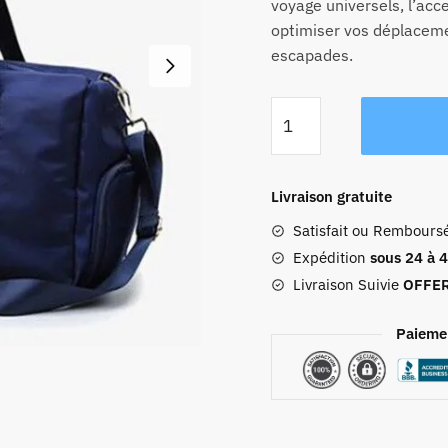
voyage universels, l’acc
optimiser vos déplaceme
escapades.
quantité
de
Sac
De
Livraison gratuite
Voyage
Satisfait ou Rembours
Avec
Compartiment
Expédition
sous 24 à 
Chaussures
Livraison Suivie
OFFE
Blue
Paieme