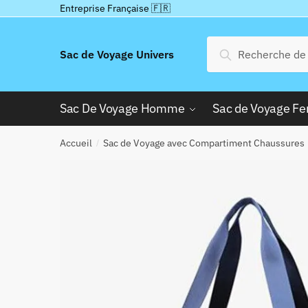
Passer
Aller
Entreprise Française 🇫🇷
à
au
la
contenu
Recherche
Recherche
Sac de Voyage Univers
navigation
pour :
Sac De Voyage Homme
Sac de Voyage 
Accueil
Sac de Voyage avec Compartiment Chaussures
/