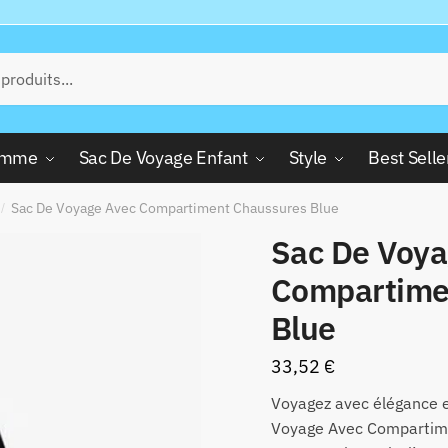
Femme
Sac De Voyage Enfant
Style
Best Selle
Sac De Voyage Avec Compartiment Chaussures Blue
/
Sac De Voya
Compartime
Blue
33,52
€
Voyagez avec élégance e
Voyage Avec Compartime