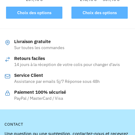
de
Ce
Ce
prix :
Choix des options
Choix des options
produit
produit
298,90 
a
a
à
plusieurs
plusieurs
369,90 
variations.
variations.
Livraison gratuite
Les
Les
Sur toutes les commandes
options
options
Retours faciles
peuvent
peuvent
14 jours à la réception de votre colis pour changer d'avis
être
être
Service Client
choisies
choisies
Assistance par emails 5j/7 Réponse sous 48h
sur
sur
la
la
Paiement 100% sécurisé
page
page
PayPal / MasterCard / Visa
du
du
produit
produit
CONTACT
Une question ou une suggestion, contactez-nous et recevrez