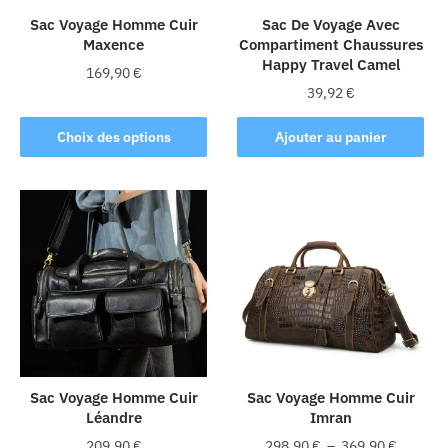
Sac Voyage Homme Cuir
Sac De Voyage Avec
Maxence
Compartiment Chaussures
Happy Travel Camel
169,90
€
39,92
€
Ce
produit
Choix des options
Ajouter au panier
a
plusieurs
variations.
Les
options
peuvent
être
choisies
sur
la
Sac Voyage Homme Cuir
Sac Voyage Homme Cuir
page
Léandre
Imran
du
Plage
produit
209,90
€
298,90
€
–
369,90
€