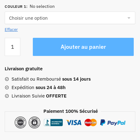
No selection
COULEUR 1
:
Effacer
quantité
Ajouter au panier
de
Sac
De
Livraison gratuite
Voyage
Personnalisé
Satisfait ou Remboursé
sous 14 jours
Week-
Expédition
sous 24 à 48h
end
Livraison Suivie
OFFERTE
Paiement 100% Sécurisé