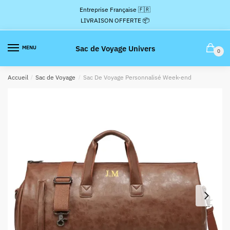
Passer
Aller
Entreprise Française 🇫🇷
à
au
LIVRAISON OFFERTE 📦
la
contenu
navigation
Sac de Voyage Univers
MENU
0
Accueil
/
Sac de Voyage
/
Sac De Voyage Personnalisé Week-end