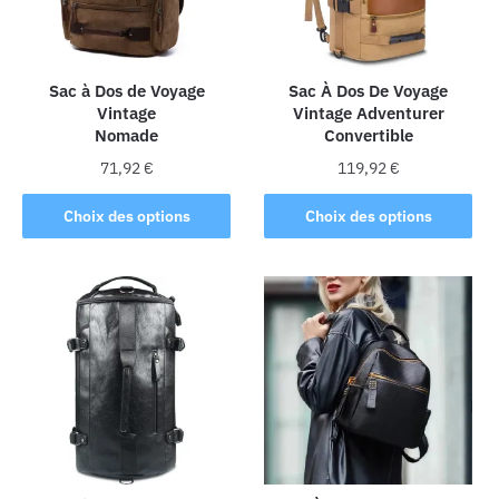
être
choisies
sur
la
Sac à Dos de Voyage
Sac À Dos De Voyage
Vintage
Vintage Adventurer
page
Nomade
Convertible
du
produit
71,92
€
119,92
€
Ce
Ce
Choix des options
Choix des options
produit
produit
a
a
plusieurs
plusieurs
variations.
variations.
Les
Les
options
options
peuvent
peuvent
être
être
choisies
choisies
sur
sur