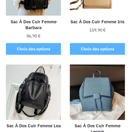
choisies
sur
la
Sac À Dos Cuir Femme
Sac À Dos Cuir Femme Iris
Barbara
page
159,90
€
du
86,90
€
Ce
produit
Ce
produit
Choix des options
Choix des options
produit
a
a
plusieurs
plusieurs
variations.
variations.
Les
Les
options
options
peuvent
peuvent
être
être
choisies
choisies
sur
sur
la
la
Sac À Dos Cuir Femme Lea
Sac À Dos Cuir Femme
page
Leonie
page