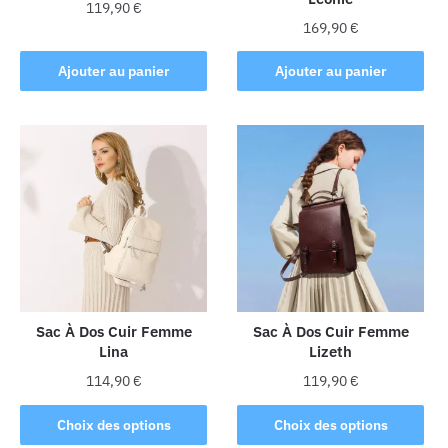
du
119,90
€
du
produit
169,90
€
produit
Ajouter au panier
Ajouter au panier
Sac À Dos Cuir Femme
Sac À Dos Cuir Femme
Lina
Lizeth
114,90
€
119,90
€
Ce
Ce
Choix des options
Choix des options
produit
produit