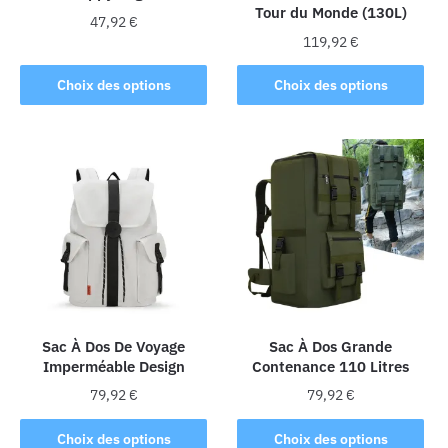
Tour du Monde (130L)
du
produit
47,92
€
produit
119,92
€
Ce
Ce
produit
Choix des options
Choix des options
produit
a
a
plusieurs
plusieurs
variations.
variations.
Les
Les
options
options
peuvent
peuvent
être
être
choisies
choisies
sur
sur
la
la
Sac À Dos De Voyage
Sac À Dos Grande
page
Imperméable Design
Contenance 110 Litres
page
du
du
produit
79,92
€
79,92
€
produit
Ce
Ce
Choix des options
Choix des options