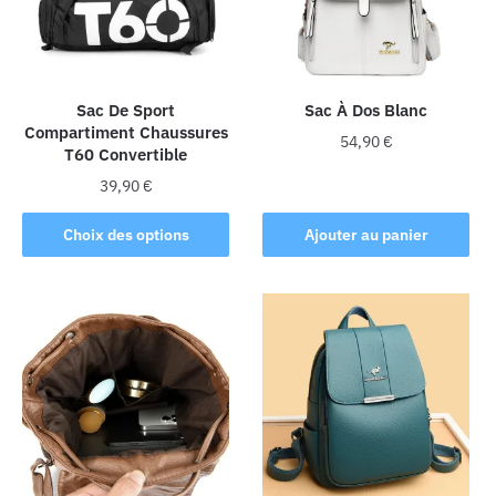
peuvent
être
être
choisies
choisies
sur
sur
la
la
Sac De Sport
Sac À Dos Blanc
page
Compartiment Chaussures
page
du
54,90
€
T60 Convertible
du
produit
produit
39,90
€
Ce
Choix des options
Ajouter au panier
produit
a
plusieurs
variations.
Les
options
peuvent
être
choisies
sur