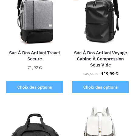
variations.
Les
options
peuvent
être
choisies
sur
la
Sac À Dos Antivol Travel
Sac À Dos Antivol Voyage
Secure
Cabine À Compression
page
Sous Vide
du
71,92
€
Le
Le
produit
119,99
€
149,99
€
Ce
prix
prix
Ce
produit
initial
actuel
Choix des options
Choix des options
produit
a
était :
est :
a
149,99 €.
119,99 €.
plusieurs
plusieurs
variations.
variations.
Les
Les
options
options
peuvent