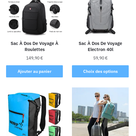
options
options
peuvent
peuvent
être
être
choisies
choisies
sur
sur
la
la
Sac À Dos De Voyage À
Sac À Dos De Voyage
Roulettes
Electron 40l
page
page
du
du
149,90
€
59,90
€
produit
produit
Ce
Ajouter au panier
Choix des options
produit
a
plusieurs
variations.
Les
options
peuvent
être
choisies