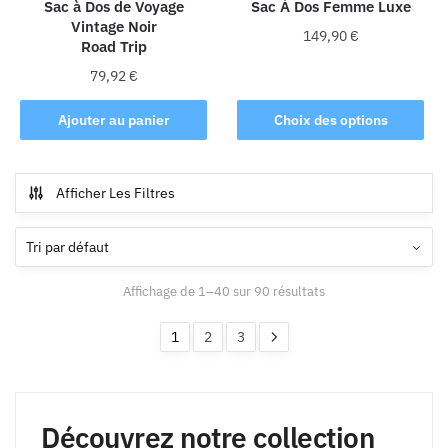
la
la
Sac à Dos de Voyage
Sac À Dos Femme Luxe
Vintage Noir
page
page
149,90
€
Road Trip
du
du
Ce
produit
produit
79,92
€
produit
Ajouter au panier
Choix des options
a
plusieurs
variations.
Afficher Les Filtres
Les
options
peuvent
être
choisies
Affichage de 1–40 sur 90 résultats
sur
1
2
3
la
page
du
produit
Découvrez notre collection