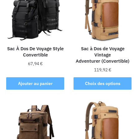
Les
Les
options
options
peuvent
peuvent
être
être
choisies
choisies
sur
sur
la
la
Sac À Dos De Voyage Style
Sac à Dos de Voyage
Convertible
Vintage
page
page
Adventurer (Convertible)
du
du
67,94
€
produit
produit
119,92
€
Ce
Ajouter au panier
Choix des options
produit
a
plusieurs
variations.
Les
options
peuvent