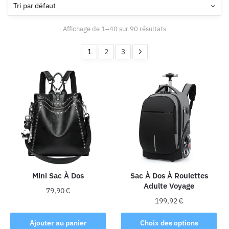
Affichage de 1–40 sur 90 résultats
1
2
3
Mini Sac À Dos
Sac À Dos À Roulettes
Adulte Voyage
79,90
€
199,92
€
Ce
Ajouter au panier
Choix des options