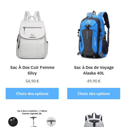
a
a
plusieurs
plusieurs
variations.
variations.
Les
Les
options
options
peuvent
peuvent
être
être
choisies
choisies
sur
sur
la
la
Sac À Dos Cuir Femme
Sac à Dos de Voyage
Silvy
Alaska 40L
page
page
du
du
54,90
€
49,90
€
produit
produit
Ce
Ce
Choix des options
Choix des options
produit
produit
a
a
plusieurs
plusieurs
variations.
variations.
Les
Les