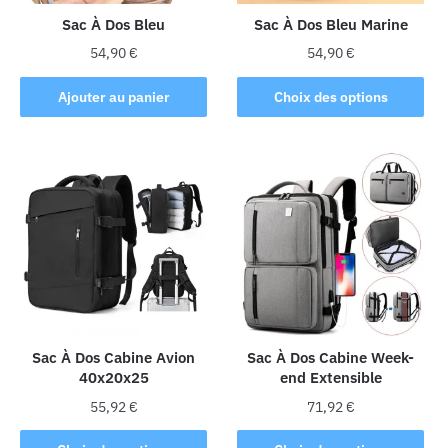
la
Sac À Dos Bleu
Sac À Dos Bleu Marine
page
54,90
€
54,90
€
du
Ce
produit
Ajouter au panier
Choix des options
produit
a
plusieurs
variations.
Les
options
peuvent
être
choisies
sur
la
Sac À Dos Cabine Avion
Sac À Dos Cabine Week-
40x20x25
end Extensible
page
du
55,92
€
71,92
€
produit
Ce
Ce