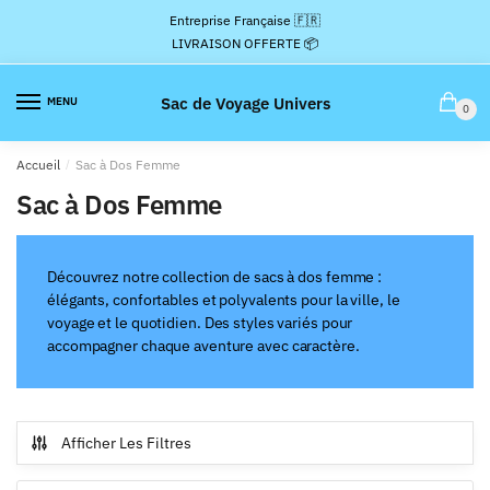
Passer
Aller
Entreprise Française 🇫🇷
à
au
LIVRAISON OFFERTE 📦
la
contenu
navigation
Sac de Voyage Univers
MENU
0
Accueil
/
Sac à Dos Femme
Sac à Dos Femme
Découvrez notre collection de sacs à dos femme :
élégants, confortables et polyvalents pour la ville, le
voyage et le quotidien. Des styles variés pour
accompagner chaque aventure avec caractère.
Afficher Les Filtres