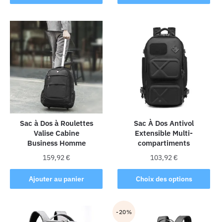
produit
a
plusieurs
variations.
Les
options
peuvent
être
choisies
sur
la
Sac à Dos à Roulettes
Sac À Dos Antivol
Valise Cabine
Extensible Multi-
page
Business Homme
compartiments
du
produit
159,92
€
103,92
€
Ce
Ajouter au panier
Choix des options
produit
a
plusieurs
-20%