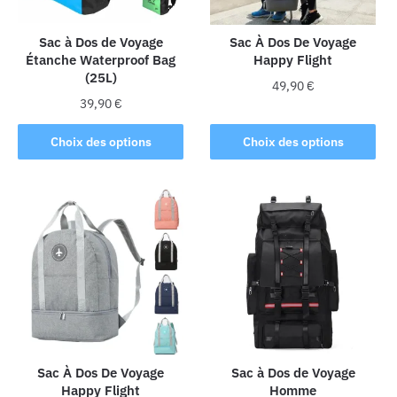
sur
la
Sac à Dos de Voyage
Sac À Dos De Voyage
Étanche Waterproof Bag
Happy Flight
page
(25L)
du
49,90
€
produit
39,90
€
Ce
Ce
produit
Choix des options
Choix des options
produit
a
a
plusieurs
plusieurs
variations.
variations.
Les
Les
options
options
peuvent
peuvent
être
être
choisies
choisies
sur
sur
la
la
Sac À Dos De Voyage
Sac à Dos de Voyage
page
Happy Flight
Homme
page
du