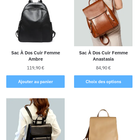
Les
Les
options
options
peuvent
peuvent
être
être
choisies
choisies
sur
sur
la
la
Sac À Dos Cuir Femme
Sac À Dos Cuir Femme
Ambre
Anastasia
page
page
du
du
119,90
€
84,90
€
produit
produit
Ce
Ajouter au panier
Choix des options
produit
a
plusieurs
variations.
Les
options
peuvent
être