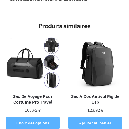
Produits similaires
Sac De Voyage Pour
Sac À Dos Antivol Rigide
Costume Pro Travel
Usb
107,92
€
123,92
€
Ce
Choix des options
Ajouter au panier
produit