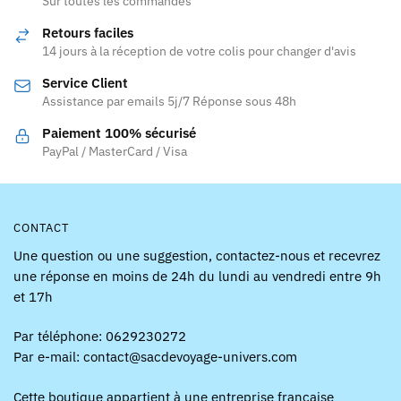
Sur toutes les commandes
options
options
peuvent
Retours faciles
peuvent
être
14 jours à la réception de votre colis pour changer d'avis
être
choisies
Service Client
choisies
sur
Assistance par emails 5j/7 Réponse sous 48h
sur
la
la
page
Paiement 100% sécurisé
page
PayPal / MasterCard / Visa
du
du
produit
produit
CONTACT
Une question ou une suggestion, contactez-nous et recevrez
une réponse en moins de 24h du lundi au vendredi entre 9h
et 17h
Par téléphone: 0629230272
Par e-mail: contact@sacdevoyage-univers.com
Cette boutique appartient à une entreprise française