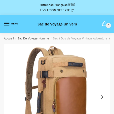
Passer
Aller
Entreprise Française 🇫🇷
à
au
LIVRAISON OFFERTE 📦
la
contenu
navigation
Sac de Voyage Univers
MENU
0
Accueil
/
Sac De Voyage Homme
/
Sac à Dos de Voyage Vintage Adventurer (Co