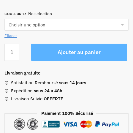
No selection
COULEUR 1
:
Effacer
quantité
Ajouter au panier
de
Sac
à
Livraison gratuite
Dos
de
Satisfait ou Remboursé
sous 14 jours
Voyage
Expédition
sous 24 à 48h
Vintage
Livraison Suivie
OFFERTE
Adventurer
(Convertible)
Paiement 100% Sécurisé