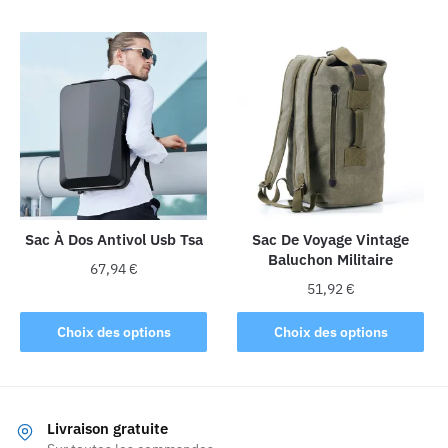
a
plusieurs
variations.
Les
options
peuvent
être
choisies
sur
la
Sac À Dos Antivol Usb Tsa
Sac De Voyage Vintage
Baluchon Militaire
page
67,94
€
du
51,92
€
Ce
produit
Ce
produit
Choix des options
Choix des options
produit
a
a
plusieurs
plusieurs
variations.
variations.
Les
Livraison gratuite
Les