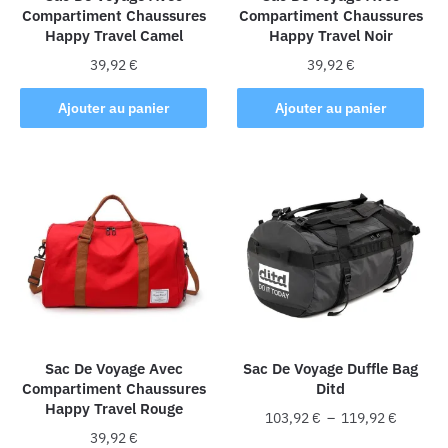
Compartiment Chaussures
Compartiment Chaussures
du
Happy Travel Camel
Happy Travel Noir
produit
39,92
€
39,92
€
Ajouter au panier
Ajouter au panier
Sac De Voyage Avec
Sac De Voyage Duffle Bag
Compartiment Chaussures
Ditd
Happy Travel Rouge
Plage
103,92
€
–
119,92
€
39,92
€
de