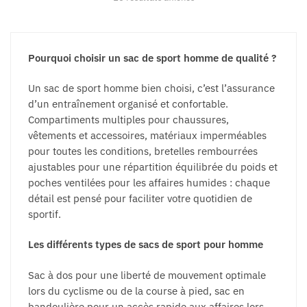
être
être
choisies
choisies
sur
sur
la
la
Pourquoi choisir un sac de sport homme de qualité ?
page
page
Un sac de sport homme bien choisi, c’est l’assurance
du
du
d’un entraînement organisé et confortable.
produit
produit
Compartiments multiples pour chaussures,
vêtements et accessoires, matériaux imperméables
pour toutes les conditions, bretelles rembourrées
ajustables pour une répartition équilibrée du poids et
poches ventilées pour les affaires humides : chaque
détail est pensé pour faciliter votre quotidien de
sportif.
Les différents types de sacs de sport pour homme
Sac à dos pour une liberté de mouvement optimale
lors du cyclisme ou de la course à pied, sac en
bandoulière pour un accès rapide aux affaires lors