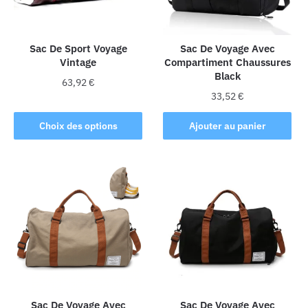
choisies
sur
la
Sac De Sport Voyage
Sac De Voyage Avec
Vintage
Compartiment Chaussures
page
Black
du
63,92
€
produit
33,52
€
Ce
produit
Choix des options
Ajouter au panier
a
plusieurs
variations.
Les
options
peuvent
être
choisies
sur
la
Sac De Voyage Avec
Sac De Voyage Avec
page