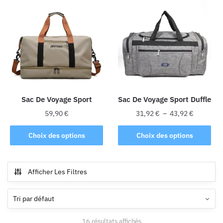
plusieurs
plusieurs
variations.
variations.
Les
Les
options
options
peuvent
peuvent
être
être
choisies
choisies
sur
sur
la
la
Sac De Voyage Sport
Sac De Voyage Sport Duffle
page
page
Plage
59,90
€
31,92
€
–
43,92
€
du
du
de
Ce
Ce
produit
produit
prix :
Choix des options
Choix des options
produit
produit
31,92 €
a
a
à
plusieurs
plusieurs
43,92 €
Afficher Les Filtres
variations.
variations.
Les
Les
options
options
peuvent
peuvent
16 résultats affichés