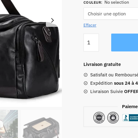
No selection
COULEUR
:
Effacer
quantité
de
Sac
De
Livraison gratuite
Sport
Satisfait ou Rembours
Homme
Pierre
Expédition
sous 24 à 
Livraison Suivie
OFFE
Paieme