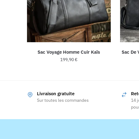
Sac Voyage Homme Cuir Kaïs
Sac De 
199,90
€
Ce
produit
a
Livraison gratuite
Ret
plusieurs
Sur toutes les commandes
14 j
variations.
pour
Les
options
peuvent
être