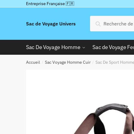
Passer
Aller
Entreprise Française 🇫🇷
à
au
la
contenu
Recherche
Recherche
Sac de Voyage Univers
navigation
pour :
Sac De Voyage Homme
Sac de Voyage 
Accueil
Sac Voyage Homme Cuir
Sac De Sport Homme
/
/