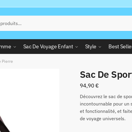
Femme
Sac De Voyage Enfant
Style
Best Selle
 Pierre
Sac De Spor
94,90
€
Découvrez le sac de spo
incontournable pour un st
et fonctionnalité, et fai
de voyage universels.