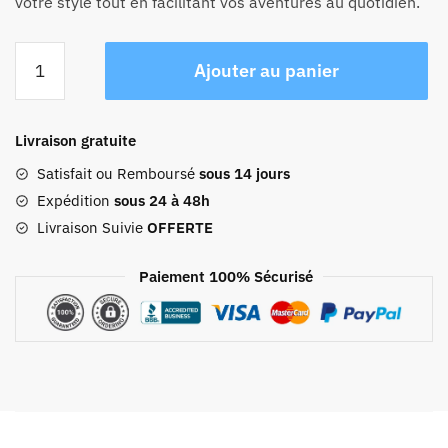
votre style tout en facilitant vos aventures au quotidien.
quantité
Ajouter au panier
de
Sac
Voyage
Livraison gratuite
Homme
Cuir
Satisfait ou Remboursé
sous 14 jours
Pablo
Expédition
sous 24 à 48h
Livraison Suivie
OFFERTE
Paiement 100% Sécurisé