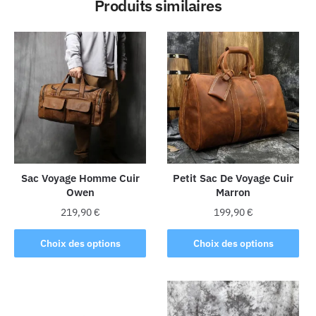
Produits similaires
Sac Voyage Homme Cuir
Petit Sac De Voyage Cuir
Owen
Marron
219,90
€
199,90
€
Ce
Ce
Choix des options
Choix des options
produit
produit
a
a
plusieurs
plusieurs
variations.
variations.