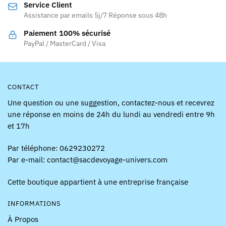
Service Client
choisies
choisies
Assistance par emails 5j/7 Réponse sous 48h
sur
sur
la
la
Paiement 100% sécurisé
page
page
PayPal / MasterCard / Visa
du
du
produit
produit
CONTACT
Une question ou une suggestion, contactez-nous et recevrez
une réponse en moins de 24h du lundi au vendredi entre 9h
et 17h
Par téléphone: 0629230272
Par e-mail: contact@sacdevoyage-univers.com
Cette boutique appartient à une entreprise française
INFORMATIONS
À Propos