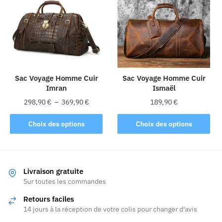
Les
Les
options
options
peuvent
peuvent
être
être
choisies
choisies
sur
sur
la
la
Sac Voyage Homme Cuir
Sac Voyage Homme Cuir
Imran
Ismaël
page
page
du
du
Plage
298,90
€
–
369,90
€
189,90
€
produit
produit
de
Ce
Ce
prix :
Choix des options
Choix des options
produit
produit
298,90 €
a
a
à
plusieurs
369,90 €
plusieurs
variations.
variations.
Livraison gratuite
Les
Les
Sur toutes les commandes
options
options
Retours faciles
peuvent
peuvent
14 jours à la réception de votre colis pour changer d'avis
être
être