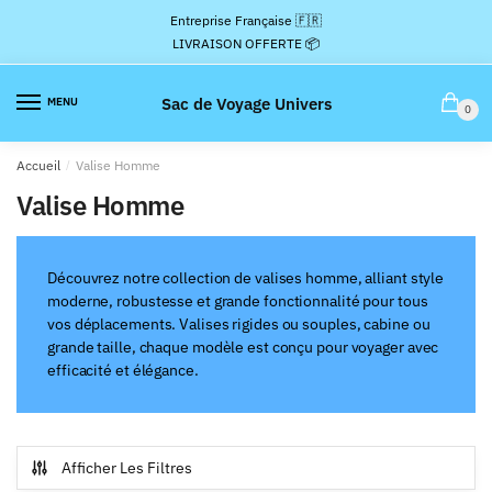
Passer
Aller
Entreprise Française 🇫🇷
à
au
LIVRAISON OFFERTE 📦
la
contenu
navigation
Sac de Voyage Univers
MENU
0
Accueil
/
Valise Homme
Valise Homme
Découvrez notre collection de valises homme, alliant style
moderne, robustesse et grande fonctionnalité pour tous
vos déplacements. Valises rigides ou souples, cabine ou
grande taille, chaque modèle est conçu pour voyager avec
efficacité et élégance.
Afficher Les Filtres