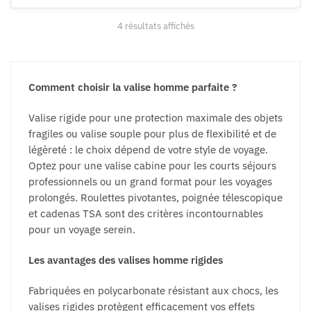
options
peuvent
peuvent
être
4 résultats affichés
être
choisies
choisies
sur
sur
la
la
Comment choisir la valise homme parfaite ?
page
page
du
Valise rigide pour une protection maximale des objets
du
produit
fragiles ou valise souple pour plus de flexibilité et de
produit
légèreté : le choix dépend de votre style de voyage.
Optez pour une valise cabine pour les courts séjours
professionnels ou un grand format pour les voyages
prolongés. Roulettes pivotantes, poignée télescopique
et cadenas TSA sont des critères incontournables
pour un voyage serein.
Les avantages des valises homme rigides
Fabriquées en polycarbonate résistant aux chocs, les
valises rigides protègent efficacement vos effets