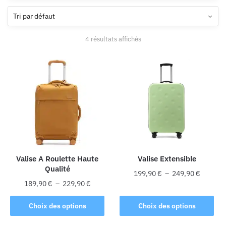
4 résultats affichés
Valise A Roulette Haute
Valise Extensible
Qualité
Plage
199,90
€
–
249,90
€
Plage
189,90
€
–
229,90
€
de
Ce
de
prix :
Ce
produit
prix :
Choix des options
Choix des options
199,90 
produit
189,90 €
a
à