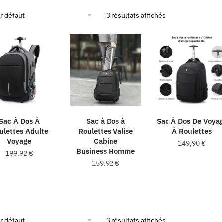
3 résultats affichés
Sac À Dos À
Sac à Dos à
Sac À Dos De Voya
ulettes Adulte
Roulettes Valise
À Roulettes
Voyage
Cabine
149,90
€
Business Homme
199,92
€
159,92
€
Ce
produit
a
plusieurs
3 résultats affichés
variations.