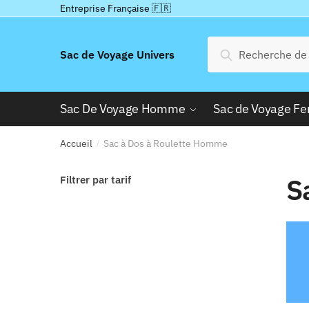
Passer
Aller
Entreprise Française 🇫🇷
à
au
la
contenu
Recherche
Recherche
Sac de Voyage Univers
navigation
pour :
Sac De Voyage Homme
Sac de Voyage 
Accueil
Sac à Dos à Roulette Homme
/
S
Filtrer par tarif