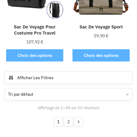
être
être
choisies
choisies
sur
sur
la
la
Sac De Voyage Pour
Sac De Voyage Sport
Costume Pro Travel
page
page
59,90
€
du
du
107,92
€
Ce
produit
produit
Ce
produit
Choix des options
Choix des options
produit
a
a
plusieurs
plusieurs
variations.
Afficher Les Filtres
variations.
Les
Les
options
options
peuvent
peuvent
être
Affichage de 1–40 sur 55 résultats
être
choisies
choisies
sur
1
2
sur
la
la
page