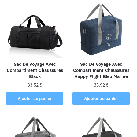
plusieurs
plusieurs
variations.
variations.
Les
Les
options
options
peuvent
peuvent
être
être
choisies
choisies
sur
sur
la
la
Sac De Voyage Avec
Sac De Voyage Avec
Compartiment Chaussures
Compartiment Chaussures
page
page
Black
Happy Flight Bleu Marine
du
du
produit
produit
33,52
€
35,92
€
Ajouter au panier
Ajouter au panier