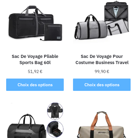
Les
options
peuvent
être
choisies
sur
la
Sac De Voyage Pliable
Sac De Voyage Pour
page
Sports Bag 60l
Costume Business Travel
du
produit
51,92
€
99,90
€
Ce
Ce
Choix des options
Choix des options
produit
produit
a
a
plusieurs
plusieurs
variations.
variations.
Les
Les
options
options
peuvent
peuvent