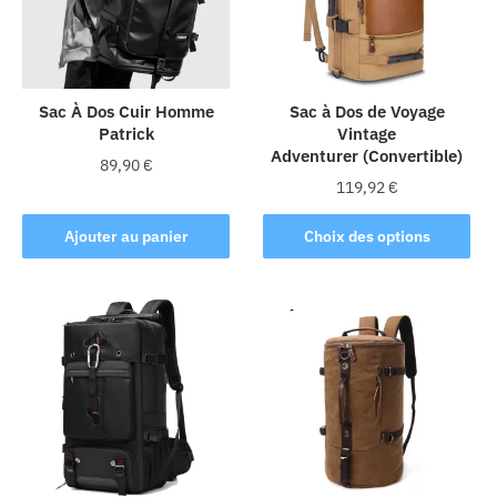
peuvent
être
être
choisies
choisies
sur
sur
la
la
Sac À Dos Cuir Homme
Sac à Dos de Voyage
page
Patrick
Vintage
page
du
Adventurer (Convertible)
du
produit
89,90
€
produit
119,92
€
Ce
Ajouter au panier
Choix des options
produit
a
plusieurs
variations.
Les
options
peuvent
être
choisies
sur