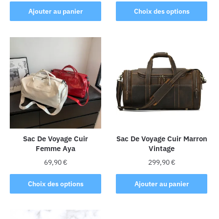
produit
Ajouter au panier
Choix des options
a
plusieurs
variations.
Les
options
peuvent
être
choisies
sur
la
page
Sac De Voyage Cuir
Sac De Voyage Cuir Marron
du
Femme Aya
Vintage
produit
69,90
€
299,90
€
Ce
Choix des options
Ajouter au panier
produit
a
plusieurs