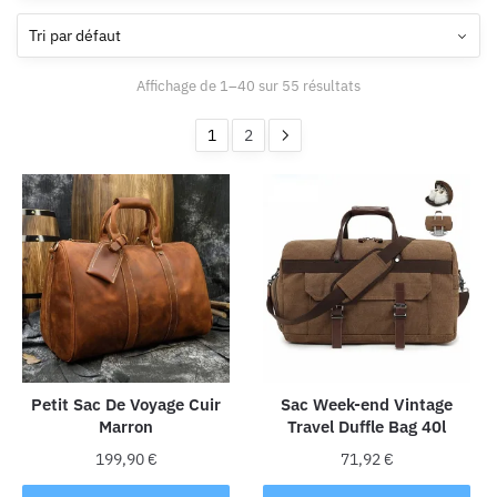
Affichage de 1–40 sur 55 résultats
1
2
Petit Sac De Voyage Cuir
Sac Week-end Vintage
Marron
Travel Duffle Bag 40l
199,90
€
71,92
€