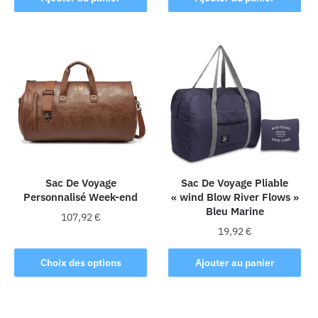
Sac De Voyage
Sac De Voyage Pliable
Personnalisé Week-end
« wind Blow River Flows »
Bleu Marine
107,92
€
19,92
€
Ce
produit
Choix des options
Ajouter au panier
a
plusieurs
variations.