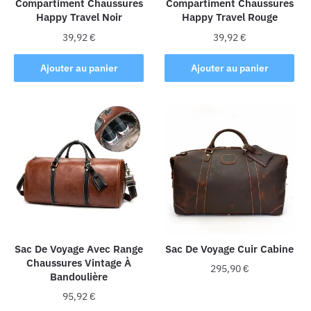
Compartiment Chaussures
Compartiment Chaussures
Happy Travel Noir
Happy Travel Rouge
39,92
€
39,92
€
Ajouter au panier
Ajouter au panier
Sac De Voyage Avec Range
Sac De Voyage Cuir Cabine
Chaussures Vintage À
295,90
€
Bandoulière
Ce
95,92
€