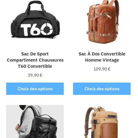
variations.
Les
options
peuvent
être
choisies
sur
la
Sac De Sport
Sac À Dos Convertible
Compartiment Chaussures
Homme Vintage
page
T60 Convertible
du
109,90
€
produit
39,90
€
Ce
Ce
produit
Choix des options
Choix des options
produit
a
a
plusieurs
plusieurs
variations.
variations.
Les
Les
options
options
peuvent