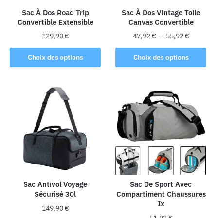
la
Sac À Dos Road Trip
Sac À Dos Vintage Toile
Convertible Extensible
Canvas Convertible
page
du
Plage
129,90
€
47,92
€
–
55,92
€
produit
de
Ce
Ce
prix :
Choix des options
Choix des options
produit
produit
47,92 €
a
a
à
plusieurs
plusieurs
55,92 €
variations.
variations.
Les
Les
options
options
peuvent
peuvent
être
être
choisies
choisies
sur
sur
la
la
Sac Antivol Voyage
Sac De Sport Avec
Sécurisé 30l
Compartiment Chaussures
page
page
Ix
du
du
149,90
€
produit
produit
51,92
€