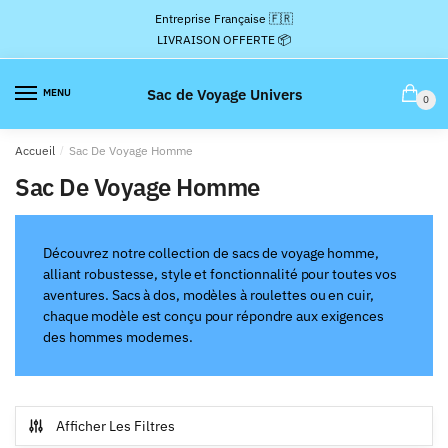
Passer
Aller
Entreprise Française 🇫🇷
à
au
LIVRAISON OFFERTE 📦
la
contenu
navigation
Sac de Voyage Univers
MENU
0
Accueil
/
Sac De Voyage Homme
Sac De Voyage Homme
Découvrez notre collection de sacs de voyage homme,
alliant robustesse, style et fonctionnalité pour toutes vos
aventures. Sacs à dos, modèles à roulettes ou en cuir,
chaque modèle est conçu pour répondre aux exigences
des hommes modernes.
Afficher Les Filtres