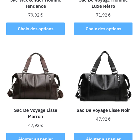
page
Tendance
Luxe Rétro
du
produit
79,92
€
71,92
€
Ce
Ce
Choix des options
Choix des options
produit
produit
a
a
plusieurs
plusieurs
variations.
variations.
Les
Les
options
options
peuvent
peuvent
être
être
choisies
choisies
sur
sur
la
la
Sac De Voyage Lisse
Sac De Voyage Lisse Noir
Marron
page
page
47,92
€
du
du
47,92
€
produit
produit
Ajouter au panier
Ajouter au panier