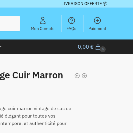
LIVRAISON OFFERTE 📦
Mon Compte
FAQs
Paiement
r
0,00
€
0
ge Cuir Marron
age cuir marron vintage de sac de
lié élégant pour toutes vos
 intemporel et authenticité pour