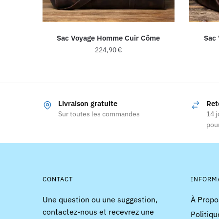
Sac Voyage Homme Cuir Côme
Sac
224,90
€
Ce
produit
a
Livraison gratuite
Ret
plusieurs
Sur toutes les commandes
14 j
variations.
pour
Les
options
peuvent
être
choisies
CONTACT
INFORM
sur
Une question ou une suggestion,
À Propo
la
contactez-nous et recevrez une
Politiqu
page