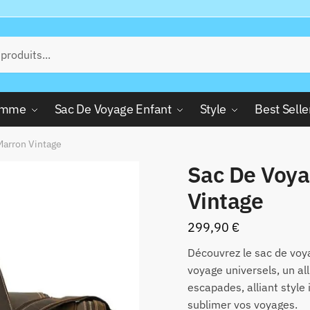
Femme
Sac De Voyage Enfant
Style
Best Selle
Marron Vintage
Sac De Voya
Vintage
299,90
€
Découvrez le sac de voy
voyage universels, un al
escapades, alliant style
sublimer vos voyages.