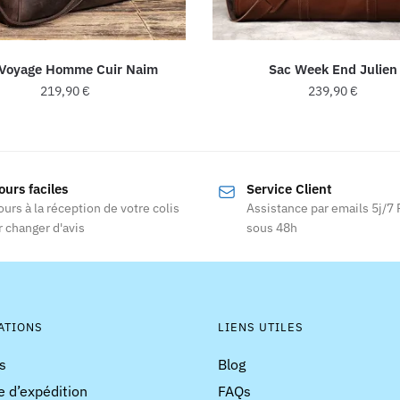
 Voyage Homme Cuir Naim
Sac Week End Julien
219,90
€
239,90
€
Ce
Ce
produit
produit
a
a
ours faciles
Service Client
plusieurs
plusieurs
ours à la réception de votre colis
Assistance par emails 5j/7
variations.
variations
 changer d'avis
sous 48h
Les
Les
options
options
peuvent
peuvent
être
être
choisies
choisies
ATIONS
LIENS UTILES
sur
sur
s
Blog
la
la
e d’expédition
FAQs
page
page