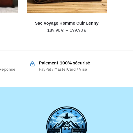
Sac Voyage Homme Cuir Lenny
Plage
189,90
€
–
199,90
€
de
Ce
prix :
produit
189,90 €
a
à
Paiement 100% sécurisé
199,90 €
plusieurs
 Réponse
PayPal / MasterCard / Visa
.
variations.
Les
options
peuvent
être
choisies
sur
la
page