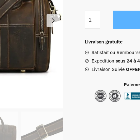
quantité
de
Sac
De
Livraison gratuite
Voyage
Satisfait ou Rembours
Cuir
Marron
Expédition
sous 24 à 
Vintage
Livraison Suivie
OFFE
Paieme