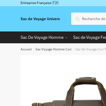
Passer
Aller
Entreprise Française 🇫🇷
à
au
la
contenu
Recherche
Recherche
Sac de Voyage Univers
navigation
pour :
Sac De Voyage Homme
Sac de Voyage 
Accueil
Sac Voyage Homme Cuir
Sac De Voyage Cuir 
/
/