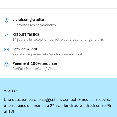
298,90 
a
a
à
plusieurs
plusieurs
369,90 
variations.
variations.
Livraison gratuite
Les
Les
Sur toutes les commandes
options
options
Retours faciles
peuvent
peuvent
14 jours à la réception de votre colis pour changer d'avis
être
être
Service Client
choisies
choisies
Assistance par emails 5j/7 Réponse sous 48h
sur
sur
la
la
Paiement 100% sécurisé
page
page
PayPal / MasterCard / Visa
du
du
produit
produit
CONTACT
Une question ou une suggestion, contactez-nous et recevrez
une réponse en moins de 24h du lundi au vendredi entre 9h
et 17h