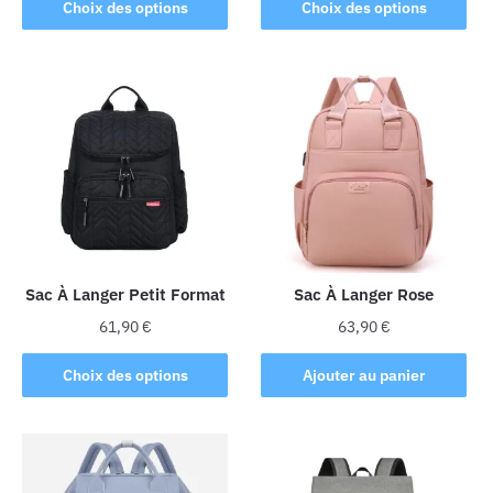
Ce
produit
Choix des options
Choix des options
produit
a
a
plusieurs
plusieurs
variations.
variations.
Les
Les
options
options
peuvent
peuvent
être
être
choisies
choisies
sur
sur
la
la
Sac À Langer Petit Format
Sac À Langer Rose
page
page
du
61,90
€
63,90
€
du
produit
Ce
produit
Choix des options
Ajouter au panier
produit
a
plusieurs
variations.