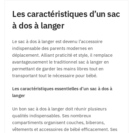
sur
sur
la
la
Les caractéristiques d’un sac
page
page
à dos à langer
du
du
produit
produit
Le sac à dos à langer est devenu l’accessoire
indispensable des parents modernes en
déplacement. Alliant praticité et style, il remplace
avantageusement le traditionnel sac à langer en
permettant de garder les mains libres tout en
transportant tout le nécessaire pour bébé.
Les caractéristiques essentielles d’un sac à dos à
langer
Un bon sac à dos à langer doit réunir plusieurs
qualités indispensables. Ses nombreux
compartiments organisent couches, biberons,
vêtements et accessoires de bébé efficacement. Ses