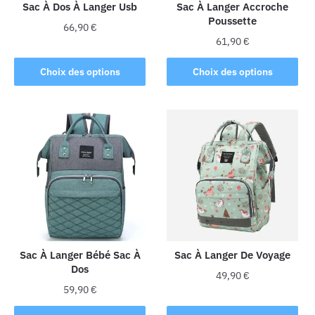
la
Sac À Dos À Langer Usb
Sac À Langer Accroche
Poussette
page
66,90
€
du
61,90
€
Ce
produit
Ce
produit
Choix des options
Choix des options
produit
a
a
plusieurs
plusieurs
variations.
variations.
Les
Les
options
options
peuvent
peuvent
être
être
choisies
choisies
sur
sur
la
la
Sac À Langer Bébé Sac À
Sac À Langer De Voyage
page
Dos
page
du
49,90
€
du
produit
59,90
€
Ce
produit