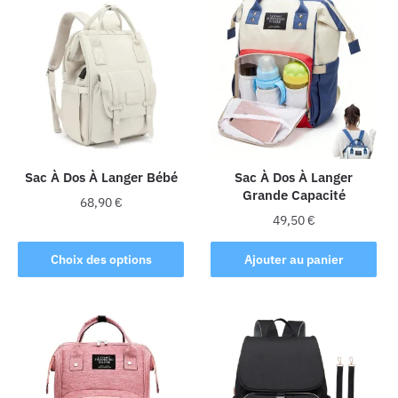
plusieurs
variations.
variations.
Les
Les
options
options
peuvent
peuvent
être
être
choisies
choisies
sur
sur
la
la
Sac À Dos À Langer Bébé
Sac À Dos À Langer
page
Grande Capacité
page
du
68,90
€
du
produit
49,50
€
Ce
produit
produit
Choix des options
Ajouter au panier
a
plusieurs
variations.
Les
options
peuvent