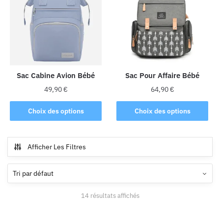
Les
options
peuvent
être
choisies
sur
la
Sac Cabine Avion Bébé
Sac Pour Affaire Bébé
page
49,90
€
64,90
€
du
Ce
Ce
produit
Choix des options
Choix des options
produit
produit
a
a
plusieurs
plusieurs
Afficher Les Filtres
variations.
variations.
Les
Les
options
options
peuvent
peuvent
14 résultats affichés
être
être
choisies
choisies