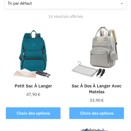
14 résultats affichés
Petit Sac À Langer
Sac À Dos À Langer Avec
Matelas
47,90
€
53,90
€
Ce
Ce
produit
Choix des options
Choix des options
produit
a
a
plusieurs