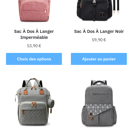
être
choisies
sur
la
Sac À Dos À Langer
Sac À Dos À Langer Noir
page
Imperméable
du
59,90
€
produit
53,90
€
Ce
Choix des options
Ajouter au panier
produit
a
plusieurs
variations.
Les
options
peuvent
être
choisies
sur