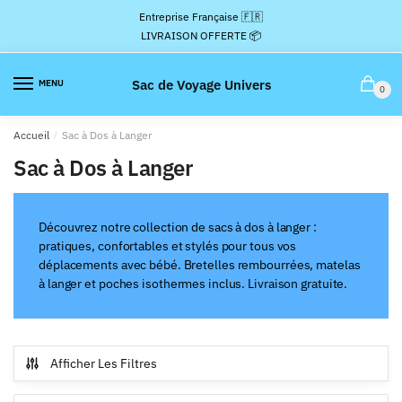
Passer
Aller
Entreprise Française 🇫🇷
à
au
LIVRAISON OFFERTE 📦
la
contenu
navigation
Sac de Voyage Univers
MENU
0
Accueil
/
Sac à Dos à Langer
Sac à Dos à Langer
Découvrez notre collection de sacs à dos à langer :
pratiques, confortables et stylés pour tous vos
déplacements avec bébé. Bretelles rembourrées, matelas
à langer et poches isothermes inclus. Livraison gratuite.
Afficher Les Filtres