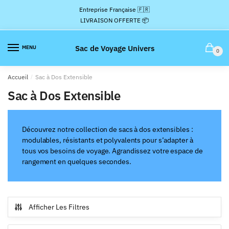
Passer
Aller
Entreprise Française 🇫🇷
à
au
LIVRAISON OFFERTE 📦
la
contenu
navigation
Sac de Voyage Univers
MENU
0
Accueil
/
Sac à Dos Extensible
Sac à Dos Extensible
Découvrez notre collection de sacs à dos extensibles :
modulables, résistants et polyvalents pour s’adapter à
tous vos besoins de voyage. Agrandissez votre espace de
rangement en quelques secondes.
Afficher Les Filtres