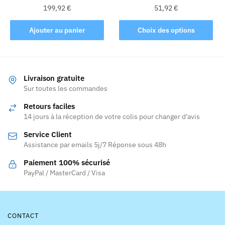
du
199,92
€
51,92
€
produit
Ce
Ajouter au panier
Choix des options
produit
a
plusieurs
variations.
Livraison gratuite
Les
Sur toutes les commandes
options
Retours faciles
peuvent
14 jours à la réception de votre colis pour changer d'avis
être
Service Client
choisies
Assistance par emails 5j/7 Réponse sous 48h
sur
la
Paiement 100% sécurisé
page
PayPal / MasterCard / Visa
du
produit
CONTACT