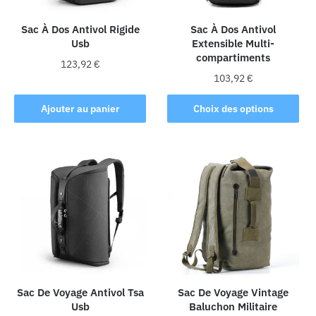
Sac À Dos Antivol Rigide
Sac À Dos Antivol
Usb
Extensible Multi-
compartiments
123,92
€
103,92
€
Ce
Ajouter au panier
Choix des options
produit
a
plusieurs
variations.
Les
options
peuvent
être
choisies
sur
la
Sac De Voyage Antivol Tsa
Sac De Voyage Vintage
Usb
Baluchon Militaire
page