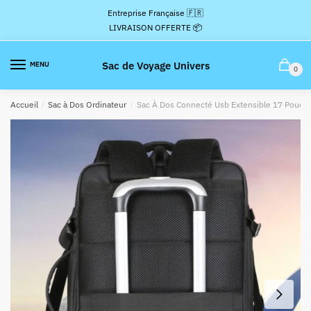
Passer
Aller
Entreprise Française 🇫🇷
à
au
LIVRAISON OFFERTE 📦
la
contenu
navigation
Sac de Voyage Univers
MENU
0
Accueil
/
Sac à Dos Ordinateur
/
Sac À Dos Connecté Usb Extensible 17 Pouce