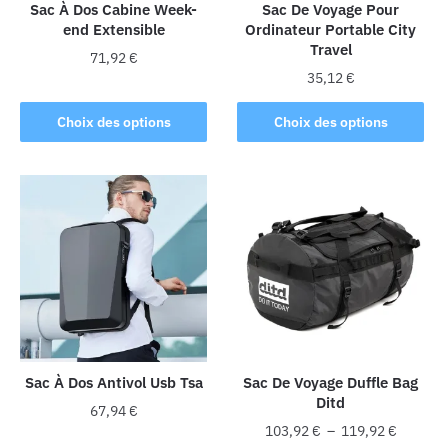
Sac À Dos Cabine Week-
Sac De Voyage Pour
end Extensible
Ordinateur Portable City
Travel
71,92
€
35,12
€
Ce
Ce
produit
Choix des options
Choix des options
produit
a
a
plusieurs
plusieurs
variations.
variations.
Les
Les
options
options
peuvent
peuvent
être
être
choisies
choisies
sur
sur
la
la
Sac À Dos Antivol Usb Tsa
Sac De Voyage Duffle Bag
page
Ditd
page
du
67,94
€
du
Plage
produit
103,92
€
–
119,92
€