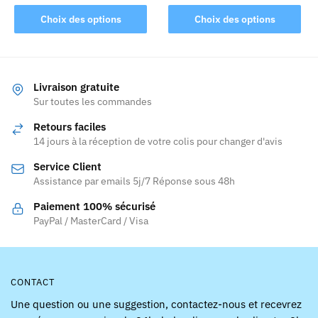
Ce
produit
de
Ce
produit
prix :
Choix des options
Choix des options
produit
a
103,92 
a
à
plusieurs
plusieurs
119,92 
variations.
variations.
Les
Livraison gratuite
Les
Sur toutes les commandes
options
options
peuvent
Retours faciles
peuvent
être
14 jours à la réception de votre colis pour changer d'avis
être
choisies
Service Client
choisies
sur
Assistance par emails 5j/7 Réponse sous 48h
sur
la
la
page
Paiement 100% sécurisé
page
PayPal / MasterCard / Visa
du
du
produit
produit
CONTACT
Une question ou une suggestion, contactez-nous et recevrez