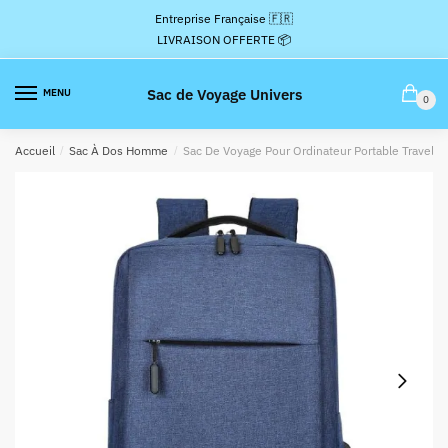
Passer
Aller
Entreprise Française 🇫🇷
à
au
LIVRAISON OFFERTE 📦
la
contenu
navigation
Sac de Voyage Univers
MENU
0
Accueil
/
Sac À Dos Homme
/
Sac De Voyage Pour Ordinateur Portable Travel S