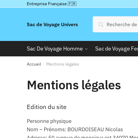
Passer
Aller
Entreprise Française 🇫🇷
à
au
la
contenu
Recherche
Recherche
Sac de Voyage Univers
navigation
pour :
Sac De Voyage Homme
Sac de Voyage 
Accueil
Mentions légales
/
Mentions légales
Edition du site
Personne physique
Nom – Prénoms: BOURDOISEAU Nicolas
Adresse: 50 avenue de monsieur est 34070 Mon