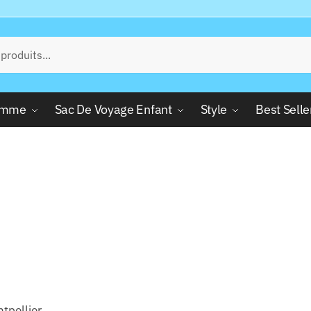
Femme
Sac De Voyage Enfant
Style
Best Selle
tpellier