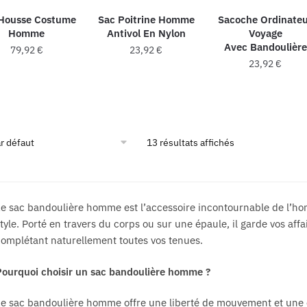
être
choisies
choisies
Housse Costume
Sac Poitrine Homme
Sacoche Ordinate
sur
Homme
Antivol En Nylon
Voyage
sur
la
Avec Bandoulière
79,92
€
23,92
€
la
page
23,92
€
page
du
Ce
du
Ce
produit
produit
produit
produit
a
a
plusieurs
plusieur
13 résultats affichés
variations.
variatio
Les
Les
options
options
peuvent
e sac bandoulière homme est l’accessoire incontournable de l’hom
peuvent
être
tyle. Porté en travers du corps ou sur une épaule, il garde vos af
être
choisies
omplétant naturellement toutes vos tenues.
choisies
sur
sur
la
ourquoi choisir un sac bandoulière homme ?
la
page
page
du
e sac bandoulière homme offre une liberté de mouvement et une 