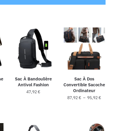
ne
Sac À Bandoulière
Sac À Dos
Antivol Fashion
Convertible Sacoche
Ordinateur
47,92
€
Plage
87,92
€
–
95,92
€
Ce
de
Ce
produit
prix :
produit
87,92 €
a
a
à
s
plusieurs
95,92 €
plusieurs