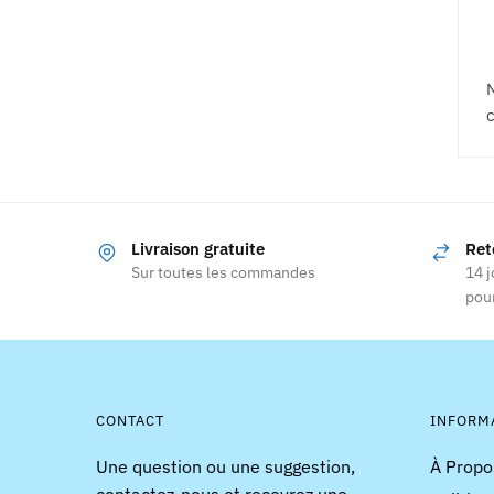
N
c
Livraison gratuite
Ret
Sur toutes les commandes
14 j
pour
CONTACT
INFORM
Une question ou une suggestion,
À Propo
contactez-nous et recevrez une