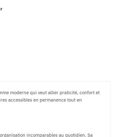
ur
s
ns.
me moderne qui veut allier praticité, confort et
faires accessibles en permanence tout en
organisation incomparables au quotidien. Sa