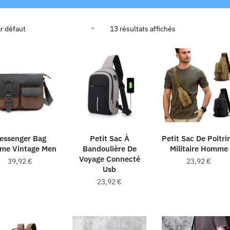
13 résultats affichés
essenger Bag
Petit Sac À
Petit Sac De Poitri
me Vintage Men
Bandoulière De
Militaire Homme
Voyage Connecté
39,92
€
23,92
€
Usb
Ce
Ce
23,92
€
produit
produit
Ce
a
a
produit
plusieurs
plusieur
a