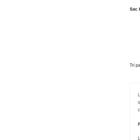
Sac 
L
s
c
P
L