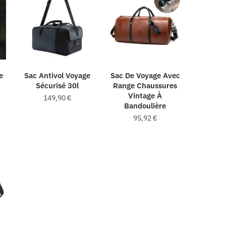
ns.
variations.
variations.
Les
Les
options
options
peuvent
peuvent
être
être
choisies
choisies
e
Sac Antivol Voyage
Sac De Voyage Avec
sur
Sécurisé 30l
Range Chaussures
sur
la
Vintage À
149,90
€
la
page
Bandoulière
page
du
95,92
€
du
produit
produit