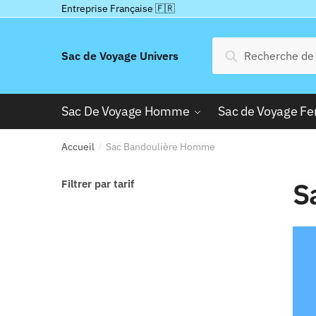
Passer
Aller
Entreprise Française 🇫🇷
à
au
la
contenu
Recherche
Recherche
Sac de Voyage Univers
navigation
pour :
Sac De Voyage Homme
Sac de Voyage 
Accueil
Sac Bandoulière Homme
/
S
Filtrer par tarif