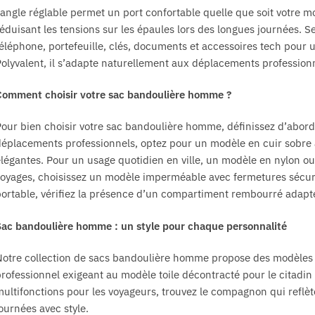
du
produit
angle réglable permet un port confortable quelle que soit votre mo
produit
éduisant les tensions sur les épaules lors des longues journées. 
éléphone, portefeuille, clés, documents et accessoires tech pour 
olyvalent, il s’adapte naturellement aux déplacements professio
Comment choisir votre sac bandoulière homme ?
our bien choisir votre sac bandoulière homme, définissez d’abord v
éplacements professionnels, optez pour un modèle en cuir sobre
légantes. Pour un usage quotidien en ville, un modèle en nylon ou to
oyages, choisissez un modèle imperméable avec fermetures sécuri
ortable, vérifiez la présence d’un compartiment rembourré adapt
ac bandoulière homme : un style pour chaque personnalité
otre collection de sacs bandoulière homme propose des modèles po
rofessionnel exigeant au modèle toile décontracté pour le citadin 
ultifonctions pour les voyageurs, trouvez le compagnon qui reflè
ournées avec style.