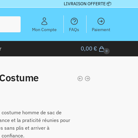
LIVRAISON OFFERTE 📦
Mon Compte
FAQs
Paiement
r
0,00
€
0
 Costume
e costume homme de sac de
ance et la praticité réunies pour
 sans plis et arriver à
t confiance.