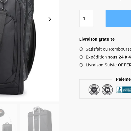
quantité
de
Sac
Housse
Livraison gratuite
Costume
Satisfait ou Rembours
Homme
Expédition
sous 24 à 
Livraison Suivie
OFFE
Paieme