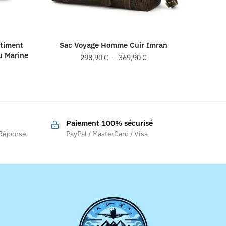
timent
Sac Voyage Homme Cuir Imran
u Marine
Plage
298,90
€
–
369,90
€
de
Ce
prix :
produit
298,90 €
a
à
369,90 €
plusieurs
Paiement 100% sécurisé
variations.
 Réponse
PayPal / MasterCard / Visa
Les
options
peuvent
être
choisies
sur
la