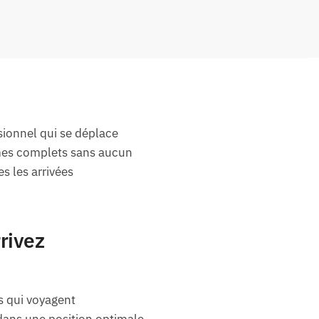
ionnel qui se déplace
umes complets sans aucun
s les arrivées
rivez
s qui voyagent
dans une position optimale