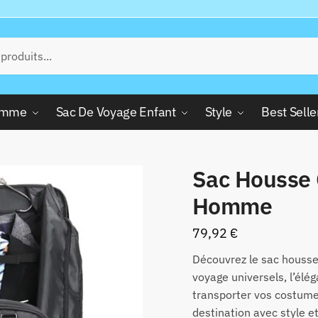
Femme
Sac De Voyage Enfant
Style
Best Selle
Sac Housse
Homme
79,92
€
Découvrez le sac houss
voyage universels, l’élég
transporter vos costumes
destination avec style e