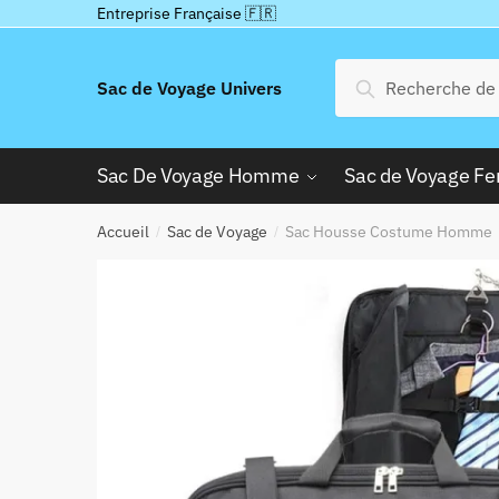
Passer
Aller
Entreprise Française 🇫🇷
à
au
la
contenu
Recherche
Recherche
Sac de Voyage Univers
navigation
pour :
Sac De Voyage Homme
Sac de Voyage 
Accueil
Sac de Voyage
Sac Housse Costume Homme
/
/