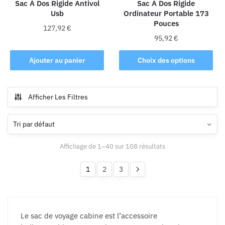
la
Sac À Dos Rigide Antivol
Sac À Dos Rigide
Usb
Ordinateur Portable 173
page
Pouces
du
127,92
€
produit
95,92
€
Ce
Ajouter au panier
Choix des options
produit
a
plusieurs
Afficher Les Filtres
variations.
Les
options
peuvent
Affichage de 1–40 sur 108 résultats
être
choisies
1
2
3
sur
la
page
du
Le sac de voyage cabine est l’accessoire