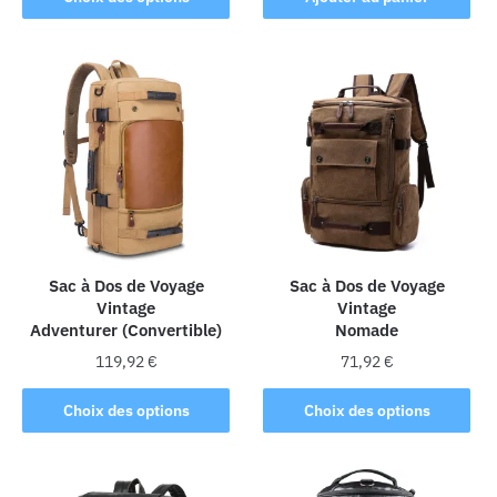
produit
a
plusieurs
variations.
Les
options
peuvent
être
choisies
sur
la
Sac à Dos de Voyage
Sac à Dos de Voyage
Vintage
Vintage
page
Adventurer (Convertible)
Nomade
du
produit
119,92
€
71,92
€
Ce
Ce
Choix des options
Choix des options
produit
produit
a
a
plusieurs
plusieurs