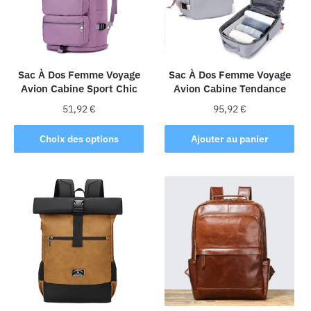
Sac À Dos Femme Voyage
Sac À Dos Femme Voyage
Avion Cabine Sport Chic
Avion Cabine Tendance
51,92
€
95,92
€
Ce
Choix des options
Ajouter au panier
produit
a
plusieurs
variations.
Les
options
peuvent
être
choisies
sur