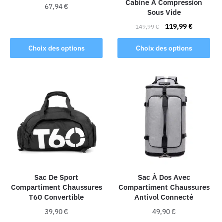
Cabine À Compression
page
67,94
€
Sous Vide
du
Ce
Le
Le
produit
119,99
€
149,99
€
produit
prix
prix
Ce
initial
actuel
Choix des options
Choix des options
a
produit
était :
est :
plusieurs
a
149,99 €.
119,99 €.
variations.
plusieurs
Les
variations.
options
Les
peuvent
options
être
peuvent
choisies
être
sur
choisies
la
sur
page
la
Sac De Sport
Sac À Dos Avec
du
Compartiment Chaussures
Compartiment Chaussures
page
produit
T60 Convertible
Antivol Connecté
du
produit
39,90
€
49,90
€