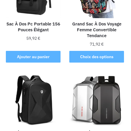
être
être
choisies
choisies
sur
sur
la
la
Sac À Dos Pc Portable 156
Grand Sac À Dos Voyage
Pouces Élégant
Femme Convertible
page
page
Tendance
du
du
59,92
€
produit
produit
71,92
€
Ce
Ajouter au panier
Choix des options
produit
a
plusieurs
variations.
Les
options
peuvent
être
choisies
sur