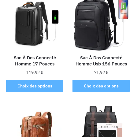
variations.
variations.
Les
Les
options
options
peuvent
peuvent
être
être
choisies
choisies
sur
sur
la
la
Sac À Dos Connecté
Sac À Dos Connecté
Homme 17 Pouces
Homme Usb 156 Pouces
page
page
du
du
119,92
€
71,92
€
produit
produit
Ce
Ce
Choix des options
Choix des options
produit
produit
a
a
plusieurs
plusieurs
variations.
variations.
Les
Les
options
options
peuvent
peuvent