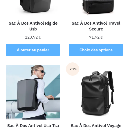
être
choisies
sur
la
Sac À Dos Antivol Rigide
Sac À Dos Antivol Travel
Usb
Secure
page
du
123,92
€
71,92
€
produit
Ce
Ajouter au panier
Choix des options
produit
a
plusieurs
-20%
variations.
Les
options
peuvent
être
choisies
sur
la
Sac À Dos Antivol Usb Tsa
Sac À Dos Antivol Voyage