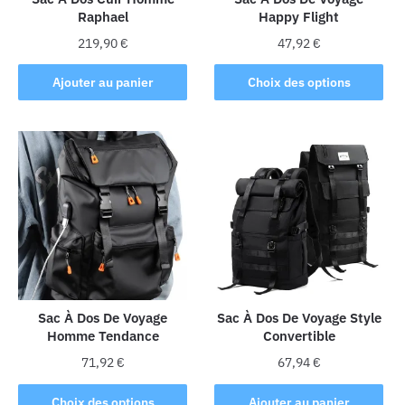
Raphael
Happy Flight
page
page
du
du
219,90
€
47,92
€
produit
produit
Ce
Ajouter au panier
Choix des options
produit
a
plusieurs
variations.
Les
options
peuvent
être
choisies
sur
la
Sac À Dos De Voyage
Sac À Dos De Voyage Style
Homme Tendance
Convertible
page
du
71,92
€
67,94
€
produit
Ce
Choix des options
Ajouter au panier