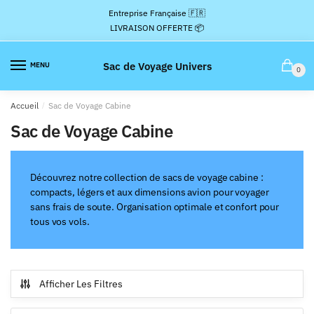
Passer
Aller
Entreprise Française 🇫🇷
à
au
LIVRAISON OFFERTE 📦
la
contenu
navigation
Sac de Voyage Univers
MENU
0
Accueil
/
Sac de Voyage Cabine
Sac de Voyage Cabine
Découvrez notre collection de sacs de voyage cabine :
compacts, légers et aux dimensions avion pour voyager
sans frais de soute. Organisation optimale et confort pour
tous vos vols.
Afficher Les Filtres