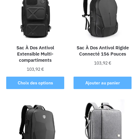
Les
Les
options
options
peuvent
peuvent
être
être
choisies
choisies
sur
sur
la
la
Sac À Dos Antivol
Sac À Dos Antivol Rigide
Extensible Multi-
Connecté 156 Pouces
page
page
compartiments
du
du
103,92
€
produit
produit
103,92
€
Ce
Choix des options
Ajouter au panier
produit
a
plusieurs
variations.
Les
options
peuvent