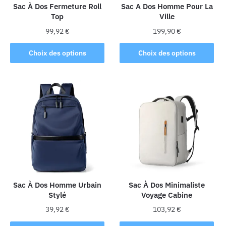
la
Sac À Dos Fermeture Roll
Sac A Dos Homme Pour La
Top
Ville
page
du
99,92
€
199,90
€
produit
Ce
Ce
Choix des options
Choix des options
produit
produit
a
a
plusieurs
plusieurs
variations.
variations.
Les
Les
options
options
peuvent
peuvent
être
être
choisies
choisies
sur
sur
la
la
Sac À Dos Homme Urbain
Sac À Dos Minimaliste
Stylé
Voyage Cabine
page
page
du
du
39,92
€
103,92
€
produit
produit