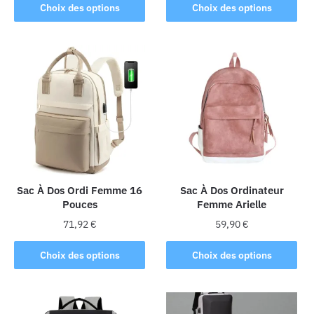
Ce
Ce
Choix des options
Choix des options
produit
produit
a
a
plusieurs
plusieurs
variations.
variations.
Les
Les
options
options
peuvent
peuvent
être
être
choisies
choisies
sur
sur
la
la
Sac À Dos Ordi Femme 16
Sac À Dos Ordinateur
Pouces
Femme Arielle
page
page
du
du
71,92
€
59,90
€
produit
produit
Ce
Ce
Choix des options
Choix des options
produit
produit
a
a
plusieurs
plusieurs