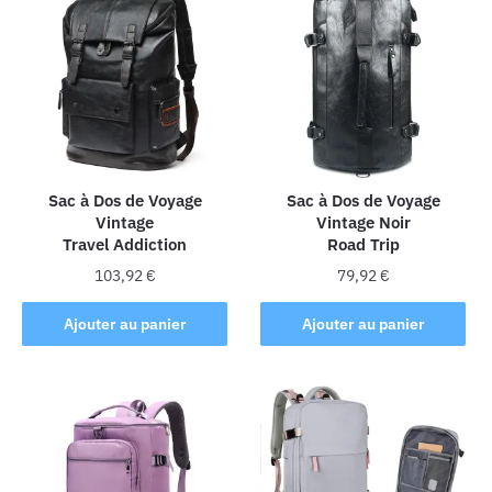
variations.
variations.
Les
Les
options
options
peuvent
peuvent
être
être
choisies
choisies
sur
sur
la
la
Sac à Dos de Voyage
Sac à Dos de Voyage
Vintage
Vintage Noir
page
page
Travel Addiction
Road Trip
du
du
produit
produit
103,92
€
79,92
€
Ajouter au panier
Ajouter au panier