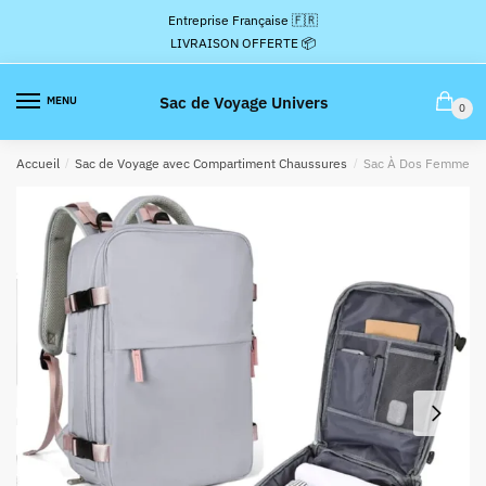
Passer
Aller
Entreprise Française 🇫🇷
à
au
LIVRAISON OFFERTE 📦
la
contenu
navigation
Sac de Voyage Univers
MENU
0
Accueil
/
Sac de Voyage avec Compartiment Chaussures
/
Sac À Dos Femme Vo