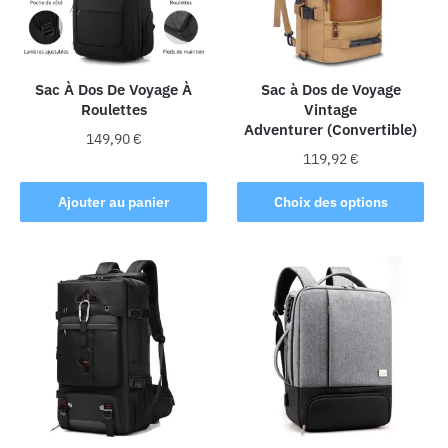
Sac À Dos De Voyage À
Sac à Dos de Voyage
Roulettes
Vintage
Adventurer (Convertible)
149,90
€
119,92
€
Ce
Ajouter au panier
Choix des options
produit
a
plusieurs
variations.
Les
options
peuvent
être
choisies
sur