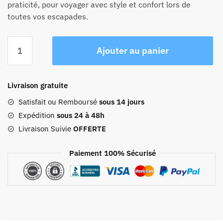
praticité, pour voyager avec style et confort lors de
toutes vos escapades.
quantité
Ajouter au panier
de
Sac
À
Livraison gratuite
Dos
Femme
Satisfait ou Remboursé
sous 14 jours
Voyage
Expédition
sous 24 à 48h
Avion
Livraison Suivie
OFFERTE
Cabine
Tendance
Paiement 100% Sécurisé