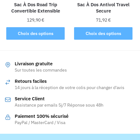
la
Sac À Dos Road Trip
Sac À Dos Antivol Travel
Convertible Extensible
Secure
page
du
129,90
€
71,92
€
produit
Ce
Ce
Choix des options
Choix des options
produit
produit
a
a
plusieurs
plusieurs
variations.
variations.
Livraison gratuite
Les
Les
Sur toutes les commandes
options
options
Retours faciles
peuvent
peuvent
14 jours à la réception de votre colis pour changer d'avis
être
être
Service Client
choisies
choisies
Assistance par emails 5j/7 Réponse sous 48h
sur
sur
la
la
Paiement 100% sécurisé
page
page
PayPal / MasterCard / Visa
du
du
produit
produit