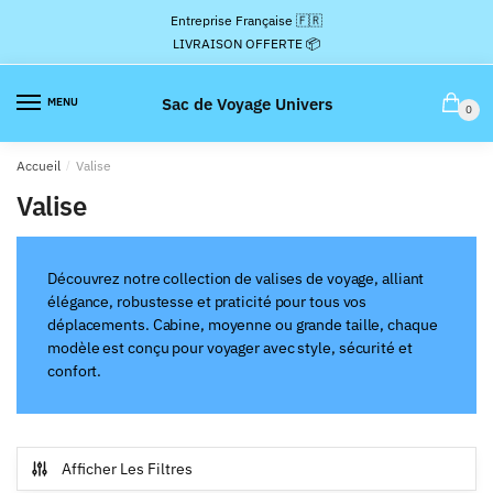
Passer
Aller
Entreprise Française 🇫🇷
à
au
LIVRAISON OFFERTE 📦
la
contenu
navigation
Sac de Voyage Univers
MENU
0
Accueil
/
Valise
Valise
Découvrez notre collection de valises de voyage, alliant
élégance, robustesse et praticité pour tous vos
déplacements. Cabine, moyenne ou grande taille, chaque
modèle est conçu pour voyager avec style, sécurité et
confort.
Afficher Les Filtres