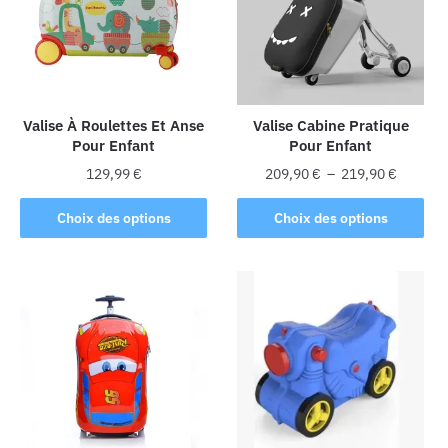
options
peuvent
peuvent
être
être
choisies
choisies
sur
sur
la
la
Valise À Roulettes Et Anse
Valise Cabine Pratique
page
Pour Enfant
Pour Enfant
page
du
du
Plage
produit
129,99
€
209,90
€
–
219,90
€
produit
de
Ce
Ce
prix :
Choix des options
Choix des options
produit
produit
209,90 
a
a
à
plusieurs
plusieurs
219,90 
variations.
variations.
Les
Les
options
options
peuvent
peuvent
être
être
choisies
choisies