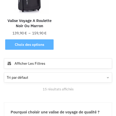
être
être
choisies
choisies
sur
sur
la
la
Valise Voyage A Roulette
Noir Ou Marron
page
page
du
du
Plage
139,90
€
–
159,90
€
produit
produit
de
Ce
prix :
Choix des options
produit
139,90 €
a
à
plusieurs
159,90 €
Afficher Les Filtres
variations.
Les
options
peuvent
15 résultats affichés
être
choisies
sur
la
Pourquoi choisir une valise de voyage de qualité ?