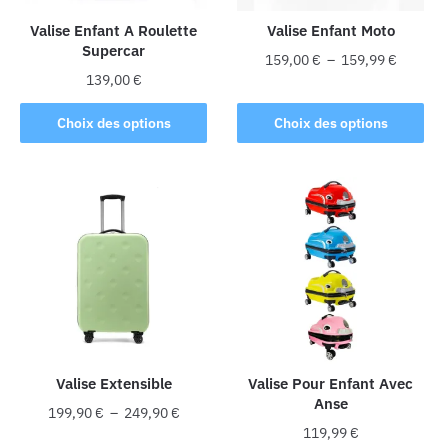
sur
sur
la
la
Valise Enfant A Roulette
Valise Enfant Moto
Supercar
page
page
Plage
159,00
€
–
159,99
€
du
du
139,00
€
de
Ce
produit
produit
prix :
Ce
produit
Choix des options
Choix des options
159,00 
produit
a
à
a
plusieurs
159,99 
plusieurs
variations.
variations.
Les
Les
options
options
peuvent
peuvent
être
être
choisies
choisies
sur
sur
la
la
Valise Extensible
Valise Pour Enfant Avec
page
Anse
page
du
Plage
199,90
€
–
249,90
€
du
produit
119,99
€
de