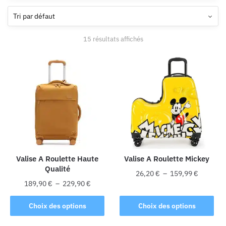
15 résultats affichés
Valise A Roulette Haute
Valise A Roulette Mickey
Qualité
Plage
26,20
€
–
159,99
€
Plage
189,90
€
–
229,90
€
de
Ce
de
prix :
Ce
produit
prix :
Choix des options
Choix des options
26,20 €
produit
189,90 €
a
à