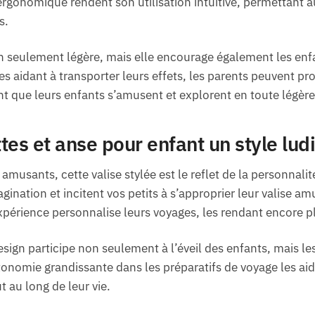
 ergonomique rendent son utilisation intuitive, permettant 
s.
on seulement légère, mais elle encourage également les en
s aidant à transporter leurs effets, les parents peuvent pr
 que leurs enfants s’amusent et explorent en toute légère
ttes et anse pour enfant un style lud
amusants, cette valise stylée est le reflet de la personnali
agination et incitent vos petits à s’approprier leur valise a
xpérience personnalise leurs voyages, les rendant encore 
esign participe non seulement à l’éveil des enfants, mais 
onomie grandissante dans les préparatifs de voyage les aid
t au long de leur vie.