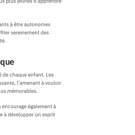
aux plus jeunes d’apprendre
fants à être autonomes
ofiter sereinement des
té.
ique
té de chaque enfant. Les
musante, l’amenant à vouloir
plus mémorables.
les encourage également à
e à développer un esprit