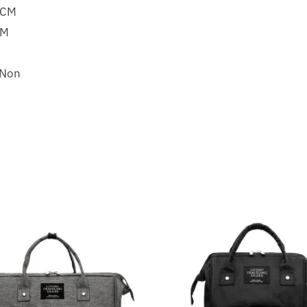
.5CM
CM
 Non