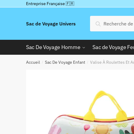
Passer
Aller
Entreprise Française 🇫🇷
à
au
la
contenu
Recherche
Recherche
Sac de Voyage Univers
navigation
pour :
Sac De Voyage Homme
Sac de Voyage 
Accueil
Sac De Voyage Enfant
Valise À Roulettes Et 
/
/