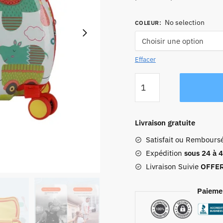
No selection
COLEUR
:
Effacer
quantité
de
Valise
À
Livraison gratuite
Roulettes
Satisfait ou Rembours
Et
Anse
Expédition
sous 24 à 
Pour
Livraison Suivie
OFFE
Enfant
Paieme