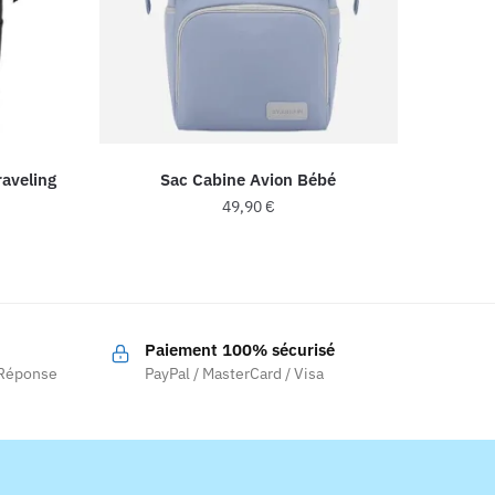
raveling
Sac Cabine Avion Bébé
49,90
€
Ce
produit
a
plusieurs
Paiement 100% sécurisé
variations.
 Réponse
PayPal / MasterCard / Visa
Les
options
peuvent
être