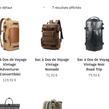
7 résultats affichés
à Dos de Voyage
Sac à Dos de Voyage
Sac à Dos de Voya
Vintage
Vintage
Vintage Noir
Adventurer
Nomade
Road Trip
(Convertible)
71,92
€
79,92
€
119,92
€
Ce
Ce
produit
produit
a
a
plusieurs
plusieurs
variations.