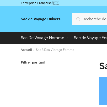
Passer
Aller
Entreprise Française 🇫🇷
à
au
la
contenu
Recherche
Recherche
Sac de Voyage Univers
navigation
pour :
Sac De Voyage Homme
Sac de Voyage 
Accueil
Sac à Dos Vintage Femme
/
S
Filtrer par tarif