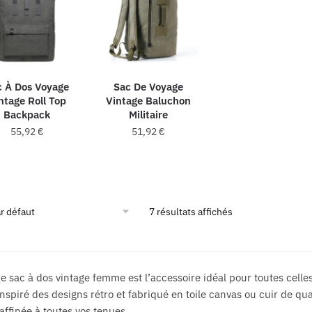
variations.
Les
Les
options
options
peuvent
peuvent
être
être
choisies
c À Dos Voyage
Sac De Voyage
choisies
ntage Roll Top
Vintage Baluchon
sur
Backpack
Militaire
sur
la
55,92
€
51,92
€
la
page
page
du
Ce
Ce
du
produit
produit
produit
produit
a
a
plusieurs
plusieurs
7 résultats affichés
variations.
variations.
Les
Les
options
options
e sac à dos vintage femme est l’accessoire idéal pour toutes celles
peuvent
peuvent
nspiré des designs rétro et fabriqué en toile canvas ou cuir de qua
être
être
affinée à toutes vos tenues.