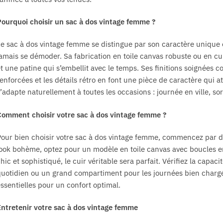
choisies
choisies
sur
sur
ourquoi choisir un sac à dos vintage femme ?
la
la
page
page
e sac à dos vintage femme se distingue par son caractère unique e
du
du
amais se démoder. Sa fabrication en toile canvas robuste ou en cui
produit
produit
t une patine qui s’embellit avec le temps. Ses finitions soignées 
enforcées et les détails rétro en font une pièce de caractère qui att
’adapte naturellement à toutes les occasions : journée en ville, s
omment choisir votre sac à dos vintage femme ?
our bien choisir votre sac à dos vintage femme, commencez par déf
ook bohème, optez pour un modèle en toile canvas avec boucles en 
hic et sophistiqué, le cuir véritable sera parfait. Vérifiez la capa
uotidien ou un grand compartiment pour les journées bien chargée
ssentielles pour un confort optimal.
ntretenir votre sac à dos vintage femme