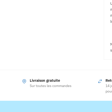
U
n
n
l
N
s
Livraison gratuite
Ret
Sur toutes les commandes
14 j
pour