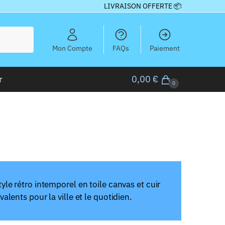
LIVRAISON OFFERTE 📦
Mon Compte
FAQs
Paiement
r
0,00
€
0
le rétro intemporel en toile canvas et cuir
lents pour la ville et le quotidien.