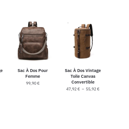
ge
Sac À Dos Pour
Sac À Dos Vintage
Femme
Toile Canvas
Convertible
99,90
€
Plage
47,92
€
–
55,92
€
Ce
de
Ce
produit
prix :
produit
47,92 €
a
a
à
plusieurs
55,92 €
plusieurs
variations.
variations.