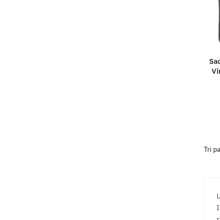
Sa
Vi
L
I
r