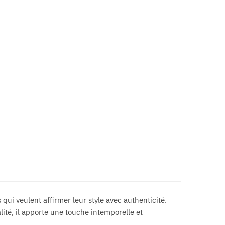
Les
Les
options
options
peuvent
peuvent
être
être
choisies
choisies
sur
sur
la
la
page
page
du
du
produit
produit
 qui veulent affirmer leur style avec authenticité.
lité, il apporte une touche intemporelle et