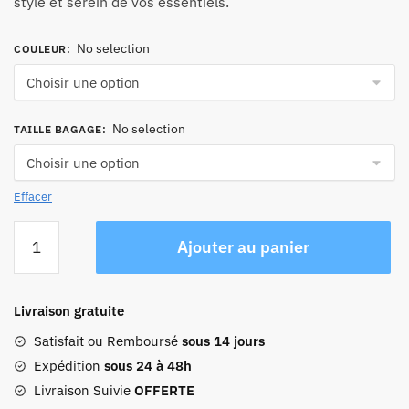
stylé et serein de vos essentiels.
229,90 €
No selection
COULEUR
:
No selection
TAILLE BAGAGE
:
Effacer
quantité
Ajouter au panier
de
Valise
A
Livraison gratuite
Roulette
Haute
Satisfait ou Remboursé
sous 14 jours
Qualité
Expédition
sous 24 à 48h
Livraison Suivie
OFFERTE