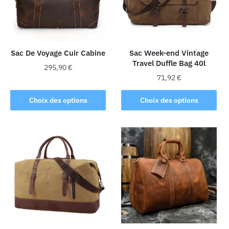
Sac De Voyage Cuir Cabine
Sac Week-end Vintage
Travel Duffle Bag 40l
295,90
€
71,92
€
Ce
Ce
produit
Choix des options
Choix des options
produit
a
a
plusieurs
plusieurs
variations.
variations.
Les
Les
options
options
peuvent
peuvent
être
être
choisies
choisies
sur
sur
la