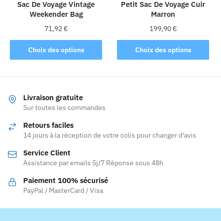
la
Sac De Voyage Vintage
Petit Sac De Voyage Cuir
page
Weekender Bag
Marron
page
du
du
produit
71,92
€
199,90
€
produit
Ce
Ce
Choix des options
Choix des options
produit
produit
a
a
plusieurs
plusieurs
variations.
variations.
Livraison gratuite
Les
Les
Sur toutes les commandes
options
options
Retours faciles
peuvent
peuvent
14 jours à la réception de votre colis pour changer d'avis
être
être
Service Client
choisies
choisies
Assistance par emails 5j/7 Réponse sous 48h
sur
sur
la
la
Paiement 100% sécurisé
page
page
PayPal / MasterCard / Visa
du
du
produit
produit