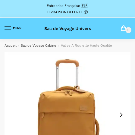
Passer
Aller
Entreprise Française 🇫🇷
à
au
LIVRAISON OFFERTE 📦
la
contenu
navigation
Sac de Voyage Univers
MENU
0
Accueil
/
Sac de Voyage Cabine
/
Valise A Roulette Haute Qualité