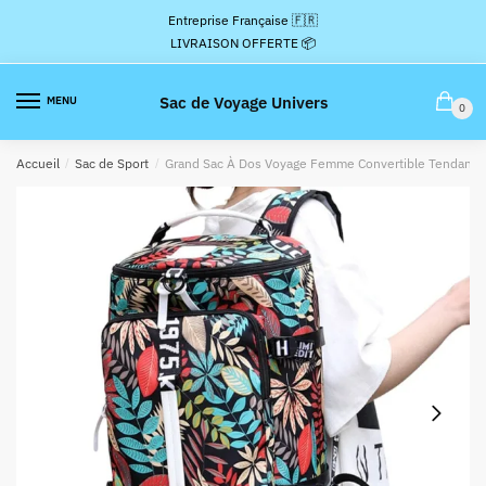
Passer
Aller
Entreprise Française 🇫🇷
à
au
LIVRAISON OFFERTE 📦
la
contenu
navigation
Sac de Voyage Univers
MENU
0
Accueil
/
Sac de Sport
/
Grand Sac À Dos Voyage Femme Convertible Tendance