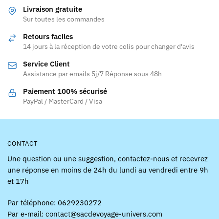
variations.
Livraison gratuite
Les
Sur toutes les commandes
options
Retours faciles
peuvent
14 jours à la réception de votre colis pour changer d'avis
être
Service Client
choisies
Assistance par emails 5j/7 Réponse sous 48h
sur
la
Paiement 100% sécurisé
page
PayPal / MasterCard / Visa
du
produit
CONTACT
Une question ou une suggestion, contactez-nous et recevrez
une réponse en moins de 24h du lundi au vendredi entre 9h
et 17h
Par téléphone: 0629230272
Par e-mail: contact@sacdevoyage-univers.com