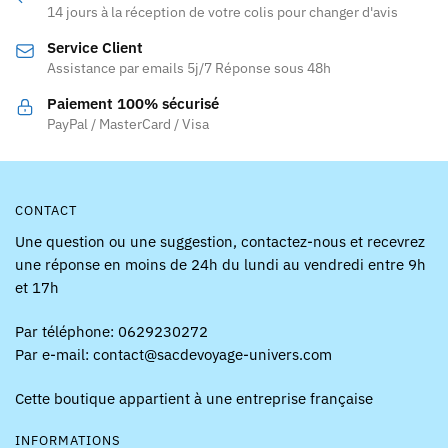
peuvent
être
14 jours à la réception de votre colis pour changer d'avis
être
choisies
Service Client
choisies
sur
Assistance par emails 5j/7 Réponse sous 48h
sur
la
la
page
Paiement 100% sécurisé
page
PayPal / MasterCard / Visa
du
du
produit
produit
CONTACT
Une question ou une suggestion, contactez-nous et recevrez
une réponse en moins de 24h du lundi au vendredi entre 9h
et 17h
Par téléphone: 0629230272
Par e-mail: contact@sacdevoyage-univers.com
Cette boutique appartient à une entreprise française
INFORMATIONS