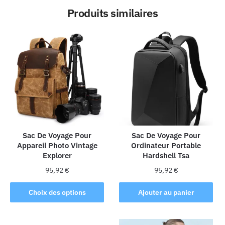
Produits similaires
Sac De Voyage Pour
Sac De Voyage Pour
Appareil Photo Vintage
Ordinateur Portable
Explorer
Hardshell Tsa
95,92
€
95,92
€
Ce
Choix des options
Ajouter au panier
produit
a