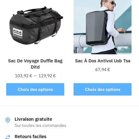
plusieurs
variations.
Les
options
peuvent
être
choisies
sur
la
Sac De Voyage Duffle Bag
Sac À Dos Antivol Usb Tsa
Ditd
page
67,94
€
du
Plage
103,92
€
–
119,92
€
Ce
produit
de
Ce
produit
prix :
Choix des options
Choix des options
produit
103,92 €
a
a
à
plusieurs
plusieurs
119,92 €
variations.
variations.
Les
Livraison gratuite
Les
Sur toutes les commandes
options
options
peuvent
Retours faciles