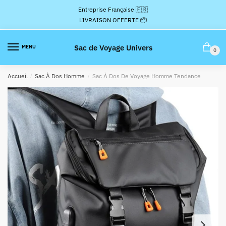
Passer
Aller
Entreprise Française 🇫🇷
à
au
LIVRAISON OFFERTE 📦
la
contenu
navigation
Sac de Voyage Univers
MENU
0
Accueil
/
Sac À Dos Homme
/
Sac À Dos De Voyage Homme Tendance