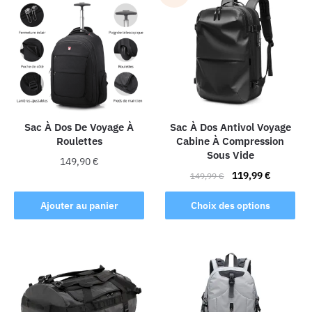
Sac À Dos De Voyage À
Sac À Dos Antivol Voyage
Roulettes
Cabine À Compression
Sous Vide
149,90
€
Le
Le
119,99
€
149,99
€
prix
prix
Ce
initial
actuel
Ajouter au panier
Choix des options
produit
était :
est :
a
149,99 €.
119,99 €.
plusieurs
variations.
Les
options