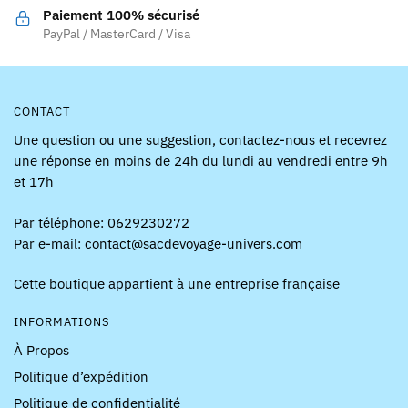
la
la
Paiement 100% sécurisé
page
page
PayPal / MasterCard / Visa
du
du
produit
produit
CONTACT
Une question ou une suggestion, contactez-nous et recevrez
une réponse en moins de 24h du lundi au vendredi entre 9h
et 17h
Par téléphone: 0629230272
Par e-mail: contact@sacdevoyage-univers.com
Cette boutique appartient à une entreprise française
INFORMATIONS
À Propos
Politique d’expédition
Politique de confidentialité