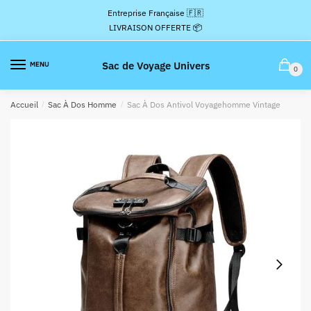
Passer
Aller
Entreprise Française 🇫🇷
à
au
LIVRAISON OFFERTE 📦
la
contenu
navigation
Sac de Voyage Univers
MENU
0
Accueil
/
Sac À Dos Homme
/
Sac À Dos Antivol Voyagehomme Vintage