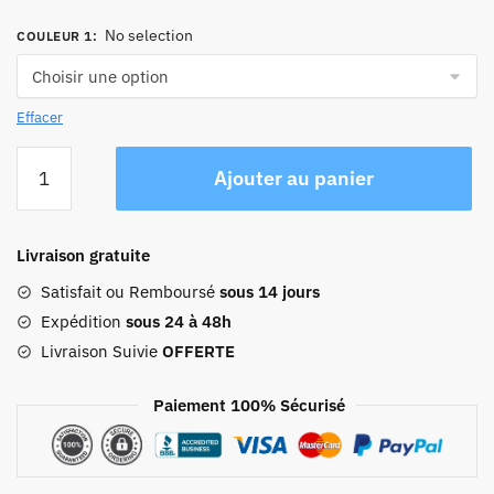
No selection
COULEUR 1
:
Effacer
quantité
Ajouter au panier
de
Sac
À
Livraison gratuite
Dos
Antivol
Satisfait ou Remboursé
sous 14 jours
Voyagehomme
Expédition
sous 24 à 48h
Vintage
Livraison Suivie
OFFERTE
Paiement 100% Sécurisé