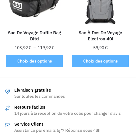
peuvent
être
choisies
sur
la
Sac De Voyage Duffle Bag
Sac À Dos De Voyage
Ditd
Electron 40l
page
du
Plage
103,92
€
–
119,92
€
59,90
€
produit
de
Ce
Ce
prix :
Choix des options
Choix des options
produit
produit
103,92 €
a
a
à
plusieurs
119,92 €
plusieurs
variations.
variations.
Livraison gratuite
Les
Les
Sur toutes les commandes
options
options
Retours faciles
peuvent
peuvent
14 jours à la réception de votre colis pour changer d'avis
être
être
Service Client
choisies
choisies
Assistance par emails 5j/7 Réponse sous 48h
sur
sur