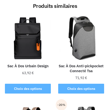
Produits similaires
Sac À Dos Urbain Design
Sac À Dos Anti-pickpocket
Connecté Tsa
63,92
€
71,92
€
Ce
Ce
produit
Choix des options
Choix des options
produit
a
a
plusieurs
plusieurs
-20%
variations.