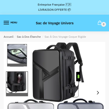
Passer
Aller
Entreprise Française 🇫🇷
à
au
LIVRAISON OFFERTE 📦
la
contenu
navigation
Sac de Voyage Univers
MENU
0
Accueil
/
Sac à Dos Étanche
/
Sac À Dos Voyage Coque Rigide