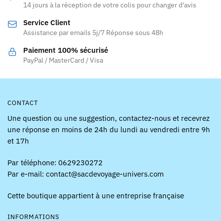
être
14 jours à la réception de votre colis pour changer d'avis
être
choisies
Service Client
choisies
sur
Assistance par emails 5j/7 Réponse sous 48h
sur
la
la
page
Paiement 100% sécurisé
page
PayPal / MasterCard / Visa
du
du
produit
produit
CONTACT
Une question ou une suggestion, contactez-nous et recevrez
une réponse en moins de 24h du lundi au vendredi entre 9h
et 17h
Par téléphone: 0629230272
Par e-mail: contact@sacdevoyage-univers.com
Cette boutique appartient à une entreprise française
INFORMATIONS