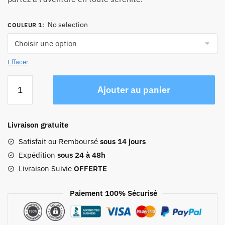
No selection
COULEUR 1
:
Effacer
quantité
Ajouter au panier
de
Sac
À
Livraison gratuite
Dos
Voyage
Satisfait ou Remboursé
sous 14 jours
Coque
Expédition
sous 24 à 48h
Rigide
Livraison Suivie
OFFERTE
Paiement 100% Sécurisé