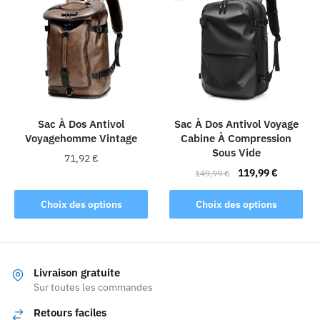
variations.
Les
Les
options
options
peuvent
peuvent
être
être
choisies
choisies
sur
sur
la
la
Sac À Dos Antivol
Sac À Dos Antivol Voyage
page
Voyagehomme Vintage
Cabine À Compression
page
du
Sous Vide
du
produit
71,92
€
Le
Le
produit
119,99
€
149,99
€
Ce
prix
prix
Ce
produit
initial
actuel
Choix des options
Choix des options
produit
a
était :
est :
a
149,99 €.
119,99 €.
plusieurs
plusieurs
variations.
variations.
Les
Livraison gratuite
Les
Sur toutes les commandes
options
options
peuvent
Retours faciles
peuvent