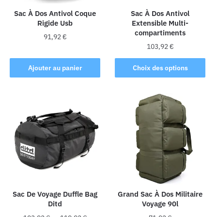
Sac À Dos Antivol Coque
Sac À Dos Antivol
Rigide Usb
Extensible Multi-
compartiments
91,92
€
103,92
€
Ce
Ajouter au panier
Choix des options
produit
a
plusieurs
variations.
Les
options
peuvent
être
choisies
sur
la
Sac De Voyage Duffle Bag
Grand Sac À Dos Militaire
Ditd
Voyage 90l
page
du