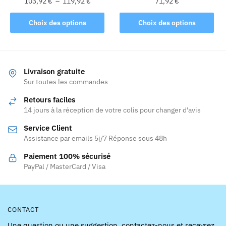
Plage
103,92
€
–
119,92
€
71,92
€
produit
de
Ce
Ce
prix :
Choix des options
Choix des options
produit
produit
103,92 €
a
a
à
plusieurs
119,92 €
plusieurs
variations.
variations.
Livraison gratuite
Les
Les
Sur toutes les commandes
options
options
Retours faciles
peuvent
peuvent
14 jours à la réception de votre colis pour changer d'avis
être
être
Service Client
choisies
choisies
Assistance par emails 5j/7 Réponse sous 48h
sur
sur
la
la
Paiement 100% sécurisé
page
page
PayPal / MasterCard / Visa
du
du
produit
produit
CONTACT
Une question ou une suggestion, contactez-nous et recevrez