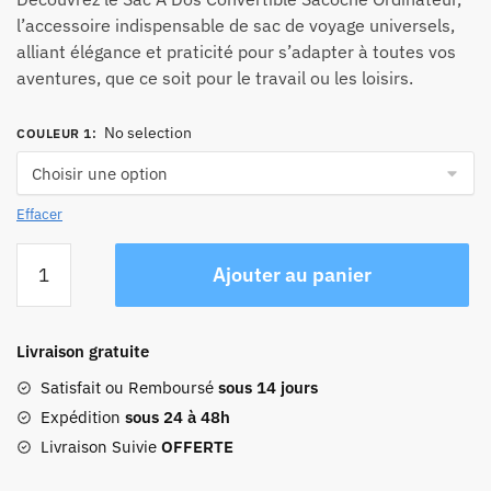
prix :
l’accessoire indispensable de sac de voyage universels,
87,92 €
alliant élégance et praticité pour s’adapter à toutes vos
à
aventures, que ce soit pour le travail ou les loisirs.
95,92 €
No selection
COULEUR 1
:
Effacer
quantité
Ajouter au panier
de
Sac
À
Livraison gratuite
Dos
Convertible
Satisfait ou Remboursé
sous 14 jours
Sacoche
Expédition
sous 24 à 48h
Ordinateur
Livraison Suivie
OFFERTE