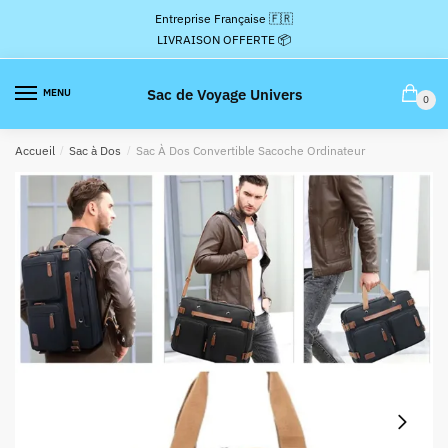
Passer
Aller
Entreprise Française 🇫🇷
à
au
LIVRAISON OFFERTE 📦
la
contenu
navigation
Sac de Voyage Univers
MENU
0
Accueil
/
Sac à Dos
/
Sac À Dos Convertible Sacoche Ordinateur