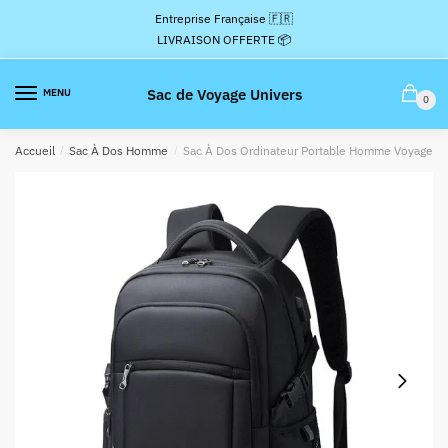
Passer
Aller
Entreprise Française 🇫🇷
à
au
LIVRAISON OFFERTE 📦
la
contenu
navigation
Sac de Voyage Univers
MENU
0
Accueil
/
Sac À Dos Homme
/
Sac À Dos Ordinateur Portable Homme Voyage C