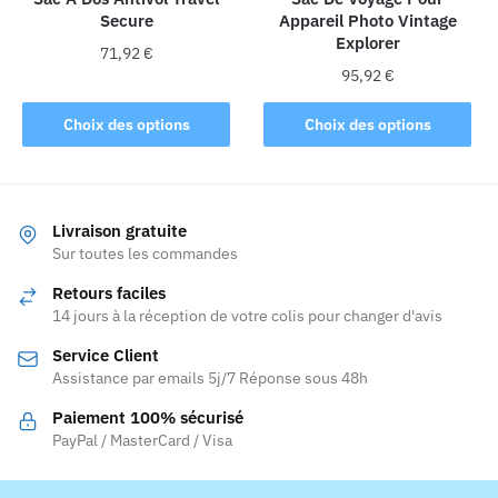
Secure
Appareil Photo Vintage
page
page
Explorer
du
du
71,92
€
produit
produit
95,92
€
Ce
Ce
produit
Choix des options
Choix des options
produit
a
a
plusieurs
plusieurs
variations.
variations.
Les
Livraison gratuite
Les
Sur toutes les commandes
options
options
peuvent
Retours faciles
peuvent
être
14 jours à la réception de votre colis pour changer d'avis
être
choisies
Service Client
choisies
sur
Assistance par emails 5j/7 Réponse sous 48h
sur
la
la
page
Paiement 100% sécurisé
page
PayPal / MasterCard / Visa
du
du
produit
produit