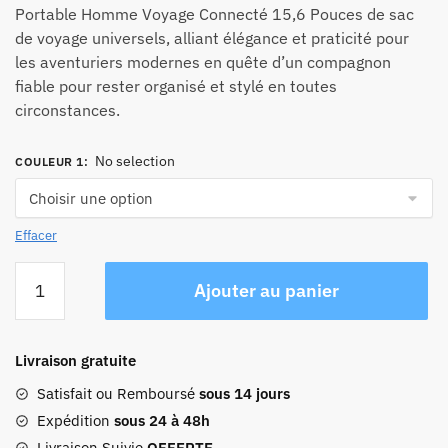
Portable Homme Voyage Connecté 15,6 Pouces de sac
de voyage universels, alliant élégance et praticité pour
les aventuriers modernes en quête d’un compagnon
fiable pour rester organisé et stylé en toutes
circonstances.
No selection
COULEUR 1
:
Effacer
quantité
Ajouter au panier
de
Sac
À
Livraison gratuite
Dos
Ordinateur
Satisfait ou Remboursé
sous 14 jours
Portable
Expédition
sous 24 à 48h
Homme
Livraison Suivie
OFFERTE