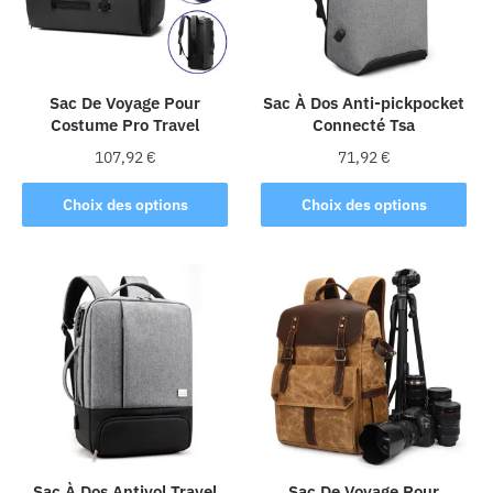
Sac De Voyage Pour
Sac À Dos Anti-pickpocket
Costume Pro Travel
Connecté Tsa
107,92
€
71,92
€
Ce
Ce
Choix des options
Choix des options
produit
produit
a
a
plusieurs
plusieurs
variations.
variations.
Les
Les
options
options
peuvent
peuvent
être
être
choisies
choisies
sur
sur
la
la
Sac À Dos Antivol Travel
Sac De Voyage Pour