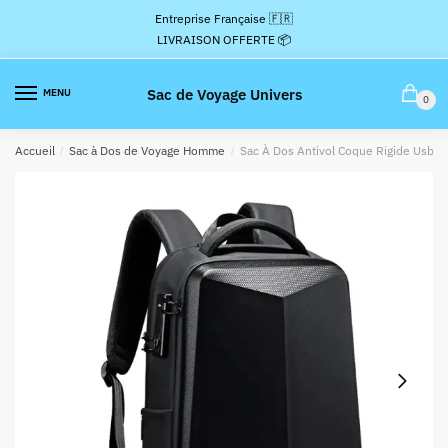
Passer
Aller
Entreprise Française 🇫🇷
à
au
LIVRAISON OFFERTE 📦
la
contenu
navigation
Sac de Voyage Univers
MENU
0
Accueil
/
Sac à Dos de Voyage Homme
/
Sac À Dos Antivol Coque Rigide Usb