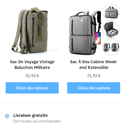
à
plusieurs
plusieurs
119,92 
variations.
variations.
Les
Les
options
options
peuvent
peuvent
être
être
choisies
choisies
sur
sur
la
la
Sac De Voyage Vintage
Sac À Dos Cabine Week-
page
Baluchon Militaire
end Extensible
page
du
du
produit
51,92
€
71,92
€
produit
Ce
Ce
Choix des options
Choix des options
produit
produit
a
a
plusieurs
plusieurs
variations.
variations.
Livraison gratuite
Les
Les
Sur toutes les commandes