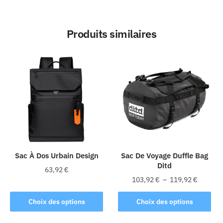
Produits similaires
Sac À Dos Urbain Design
Sac De Voyage Duffle Bag
Ditd
63,92
€
Plage
103,92
€
–
119,92
€
Ce
de
Ce
produit
prix :
Choix des options
Choix des options
produit
a
103,92 
a