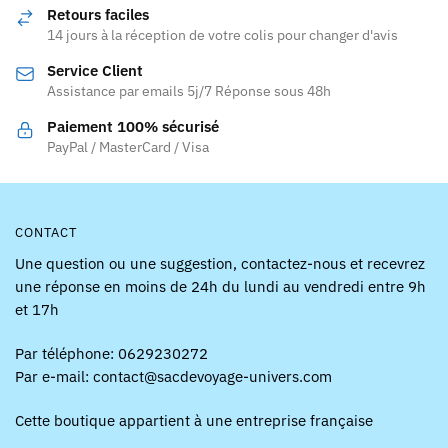
options
options
Retours faciles
peuvent
peuvent
14 jours à la réception de votre colis pour changer d'avis
être
être
Service Client
choisies
choisies
Assistance par emails 5j/7 Réponse sous 48h
sur
sur
la
la
Paiement 100% sécurisé
page
page
PayPal / MasterCard / Visa
du
du
produit
produit
CONTACT
Une question ou une suggestion, contactez-nous et recevrez
une réponse en moins de 24h du lundi au vendredi entre 9h
et 17h
Par téléphone: 0629230272
Par e-mail: contact@sacdevoyage-univers.com
Cette boutique appartient à une entreprise française