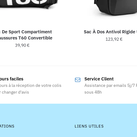
c De Sport Compartiment
Sac À Dos Antivol Rigide
ussures T60 Convertible
123,92
€
39,90
€
Ce
produit
a
ours faciles
Service Client
plusieurs
ours à la réception de votre colis
Assistance par emails 5j/7
variations.
 changer d'avis
sous 48h
Les
options
peuvent
être
choisies
ATIONS
LIENS UTILES
sur