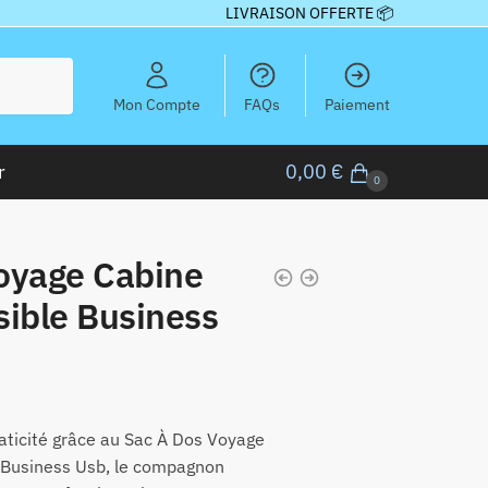
LIVRAISON OFFERTE 📦
Mon Compte
FAQs
Paiement
r
0,00
€
0
oyage Cabine
sible Business
aticité grâce au Sac À Dos Voyage
 Business Usb, le compagnon