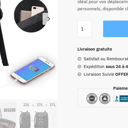
idéal pour vos déplacem
personnels, disponible c
quantité
de
Sac
À
Livraison gratuite
Dos
Satisfait ou Rembours
Voyage
Cabine
Expédition
sous 24 à 
Avion
Livraison Suivie
OFFE
Extensible
Business
Paieme
Usb