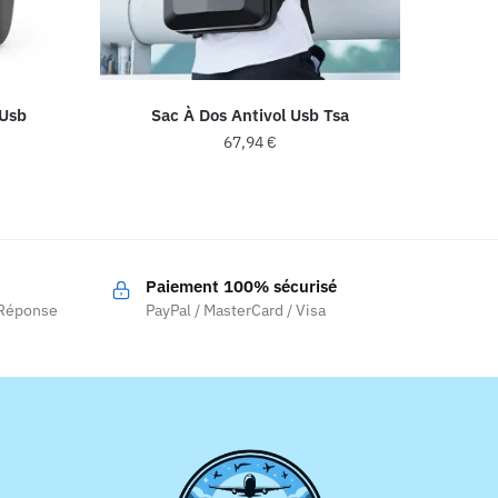
 Usb
Sac À Dos Antivol Usb Tsa
67,94
€
Ce
produit
a
plusieurs
Paiement 100% sécurisé
variations.
 Réponse
PayPal / MasterCard / Visa
Les
options
peuvent
être
choisies
sur
la