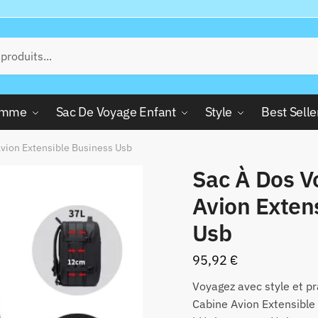
Femme
Sac De Voyage Enfant
Style
Best Selle
vion Extensible Business Usb
Sac À Dos V
Avion Exten
Usb
95,92
€
Voyagez avec style et pr
Cabine Avion Extensible