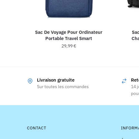
Sac De Voyage Pour Ordinateur
Sa
Portable Travel Smart
Cha
29,99
€
Ce
produit
a
Livraison gratuite
Ret
plusieurs
Sur toutes les commandes
14 j
variations.
pour
Les
options
peuvent
être
choisies
CONTACT
INFORM
sur