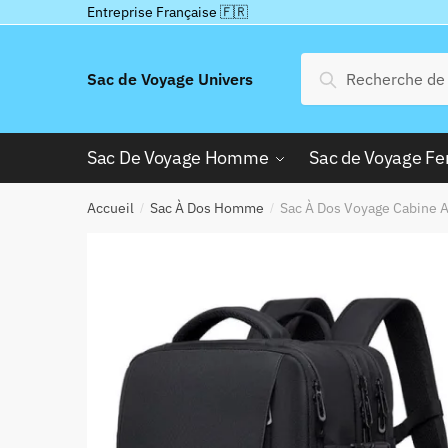
Passer
Aller
Entreprise Française 🇫🇷
à
au
la
contenu
Recherche
Recherche
Sac de Voyage Univers
navigation
pour :
Sac De Voyage Homme
Sac de Voyage 
Accueil
Sac À Dos Homme
Sac À Dos Voyage Cabine A
/
/