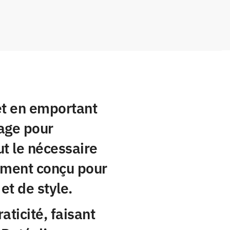
et en emportant
yage pour
t le nécessaire
ement conçu pour
et de style.
aticité, faisant