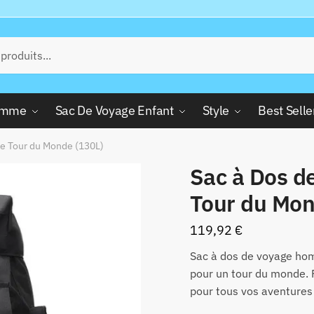
Femme
Sac De Voyage Enfant
Style
Best Selle
e Tour du Monde (130L)
Sac à Dos 
Tour du Mon
119,92
€
Sac à dos de voyage ho
pour un tour du monde. 
pour tous vos aventures