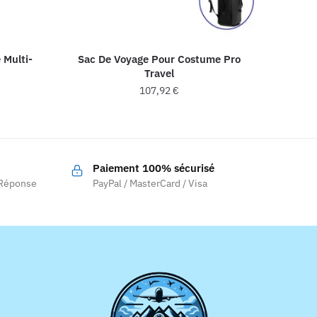
 Multi-
Sac De Voyage Pour Costume Pro
Travel
107,92
€
Ce
produit
a
Paiement 100% sécurisé
plusieurs
 Réponse
PayPal / MasterCard / Visa
.
variations.
Les
options
peuvent
être
choisies
sur
la