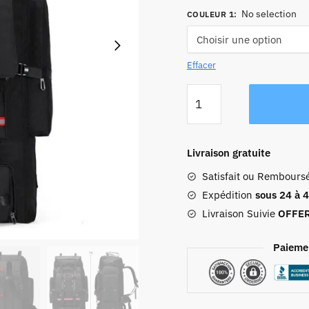
No selection
COULEUR 1
:
Effacer
quantité
de
Sac
à
Livraison gratuite
Dos
Satisfait ou Rembours
de
Voyage
Expédition
sous 24 à 
Homme
Livraison Suivie
OFFE
Tour
du
Paieme
Monde
(130L)