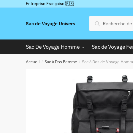
Passer
Aller
Entreprise Française 🇫🇷
à
au
la
contenu
Recherche
Recherche
Sac de Voyage Univers
navigation
pour :
Sac De Voyage Homme
Sac de Voyage 
Accueil
Sac à Dos Femme
Sac à Dos de Voyage Homm
/
/