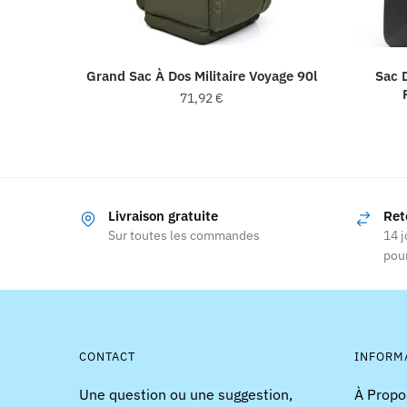
Grand Sac À Dos Militaire Voyage 90l
Sac 
71,92
€
Ce
produit
a
plusieurs
Livraison gratuite
Ret
variations.
Sur toutes les commandes
14 j
Les
pour
options
peuvent
être
choisies
CONTACT
INFORM
sur
la
Une question ou une suggestion,
À Propo
page