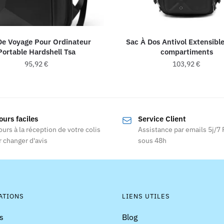
De Voyage Pour Ordinateur
Sac À Dos Antivol Extensible
Portable Hardshell Tsa
compartiments
95,92
€
103,92
€
Ce
produit
a
ours faciles
Service Client
plusieurs
ours à la réception de votre colis
Assistance par emails 5j/7
variations
 changer d'avis
sous 48h
Les
options
peuvent
être
choisies
ATIONS
LIENS UTILES
sur
s
Blog
la