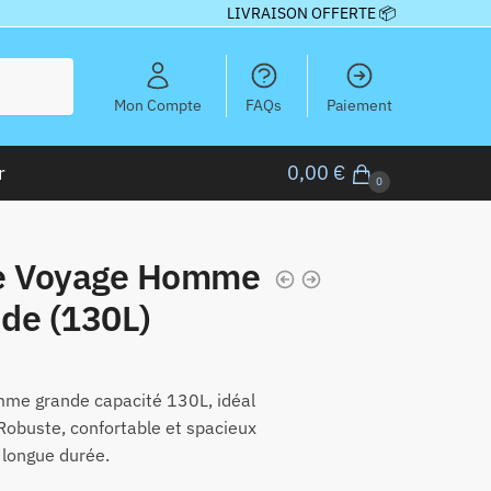
LIVRAISON OFFERTE 📦
Mon Compte
FAQs
Paiement
r
0,00
€
0
de Voyage Homme
de (130L)
mme grande capacité 130L, idéal
Robuste, confortable et spacieux
 longue durée.