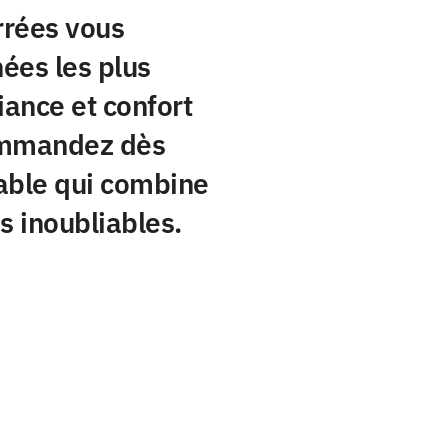
rrées vous
ées les plus
iance et confort
ommandez dès
able qui combine
s inoubliables.