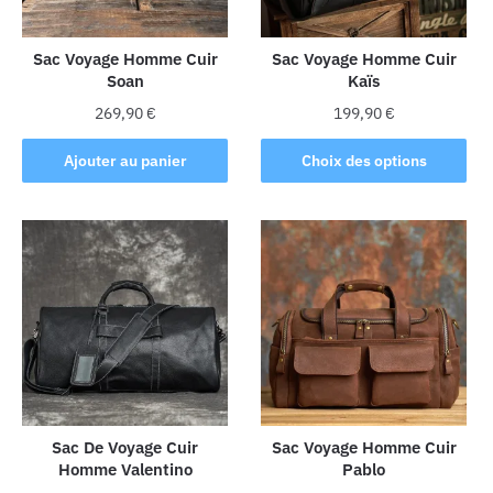
Sac Voyage Homme Cuir
Sac Voyage Homme Cuir
Soan
Kaïs
269,90
€
199,90
€
Ce
Ajouter au panier
Choix des options
produit
a
plusieurs
variations.
Les
options
peuvent
être
choisies
sur
la
Sac De Voyage Cuir
Sac Voyage Homme Cuir
Homme Valentino
Pablo
page