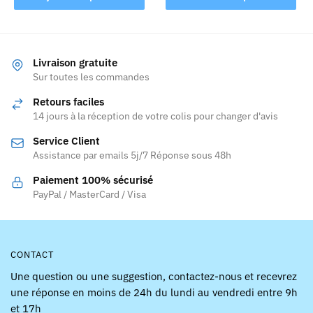
a
plusieurs
variations.
Les
Livraison gratuite
Sur toutes les commandes
options
peuvent
Retours faciles
être
14 jours à la réception de votre colis pour changer d'avis
choisies
Service Client
sur
Assistance par emails 5j/7 Réponse sous 48h
la
page
Paiement 100% sécurisé
PayPal / MasterCard / Visa
du
produit
CONTACT
Une question ou une suggestion, contactez-nous et recevrez
une réponse en moins de 24h du lundi au vendredi entre 9h
et 17h