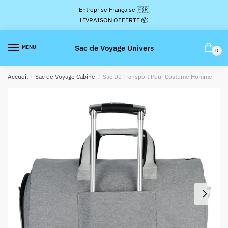
Passer
Aller
Entreprise Française 🇫🇷
à
au
LIVRAISON OFFERTE 📦
la
contenu
navigation
Sac de Voyage Univers
MENU
0
Accueil
/
Sac de Voyage Cabine
/
Sac De Transport Pour Costume Homme