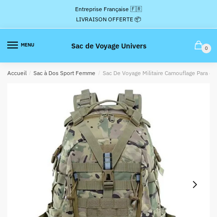
Passer
Aller
Entreprise Française 🇫🇷
à
au
LIVRAISON OFFERTE 📦
la
contenu
navigation
Sac de Voyage Univers
MENU
0
Accueil
/
Sac à Dos Sport Femme
/
Sac De Voyage Militaire Camouflage Para 40