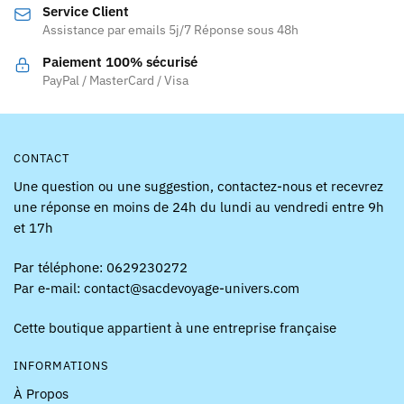
Service Client
choisies
choisies
Assistance par emails 5j/7 Réponse sous 48h
sur
sur
la
la
Paiement 100% sécurisé
page
page
PayPal / MasterCard / Visa
du
du
produit
produit
CONTACT
Une question ou une suggestion, contactez-nous et recevrez
une réponse en moins de 24h du lundi au vendredi entre 9h
et 17h
Par téléphone: 0629230272
Par e-mail: contact@sacdevoyage-univers.com
Cette boutique appartient à une entreprise française
INFORMATIONS
À Propos