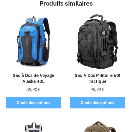
Produits similaires
Sac à Dos de Voyage
Sac À Dos Militaire 60l
Alaska 40L
Tactique
49,90
€
95,92
€
Ce
Ce
Choix des options
Choix des options
produit
produit
a
a
plusieurs
plusieurs
variations.
variations.