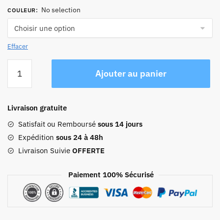
No selection
COULEUR
:
Effacer
quantité
Ajouter au panier
de
Sac
De
Livraison gratuite
Voyage
Militaire
Satisfait ou Remboursé
sous 14 jours
Camouflage
Expédition
sous 24 à 48h
Para
Livraison Suivie
OFFERTE
40l
Paiement 100% Sécurisé