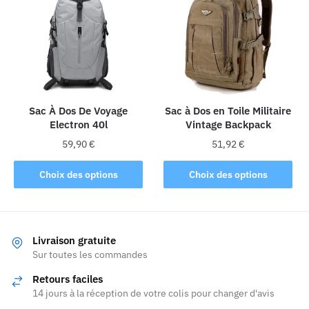
Les
Les
options
options
peuvent
peuvent
être
être
choisies
choisies
sur
sur
la
la
Sac À Dos De Voyage
Sac à Dos en Toile Militaire
Electron 40l
Vintage Backpack
page
page
du
du
59,90
€
51,92
€
produit
produit
Ce
Ce
Choix des options
Choix des options
produit
produit
a
a
plusieurs
plusieurs
variations.
variations.
Livraison gratuite
Les
Les
Sur toutes les commandes
options
options
Retours faciles
peuvent
peuvent
14 jours à la réception de votre colis pour changer d'avis
être
être