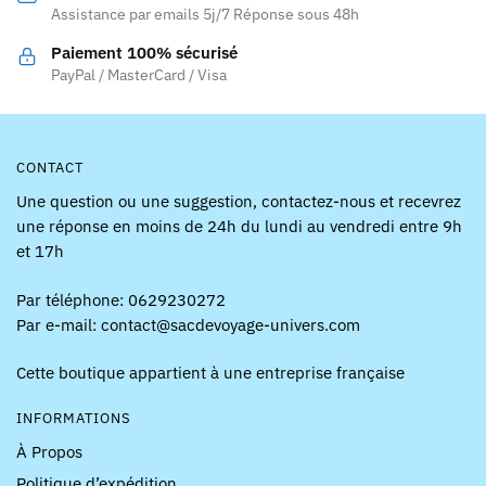
Assistance par emails 5j/7 Réponse sous 48h
sur
la
la
page
Paiement 100% sécurisé
page
PayPal / MasterCard / Visa
du
du
produit
produit
CONTACT
Une question ou une suggestion, contactez-nous et recevrez
une réponse en moins de 24h du lundi au vendredi entre 9h
et 17h
Par téléphone: 0629230272
Par e-mail: contact@sacdevoyage-univers.com
Cette boutique appartient à une entreprise française
INFORMATIONS
À Propos
Politique d’expédition