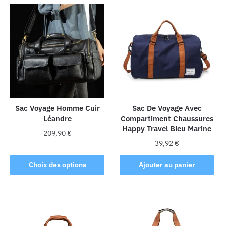
Sac Voyage Homme Cuir
Sac De Voyage Avec
Léandre
Compartiment Chaussures
Happy Travel Bleu Marine
209,90
€
39,92
€
Ce
produit
Choix des options
Ajouter au panier
a
plusieurs
variations.
Les
options