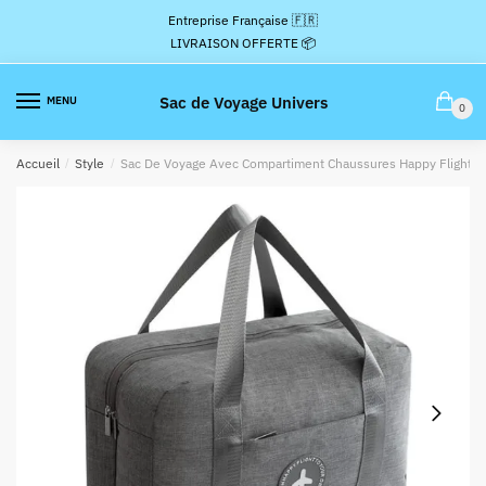
Passer
Aller
Entreprise Française 🇫🇷
à
au
LIVRAISON OFFERTE 📦
la
contenu
navigation
Sac de Voyage Univers
MENU
0
Accueil
/
Style
/
Sac De Voyage Avec Compartiment Chaussures Happy Flight Gr