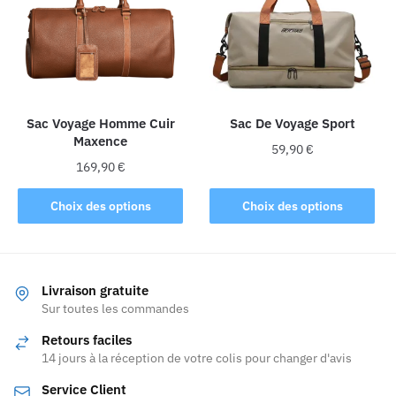
peuvent
être
choisies
sur
la
Sac Voyage Homme Cuir
Sac De Voyage Sport
page
Maxence
du
59,90
€
produit
169,90
€
Ce
Ce
produit
Choix des options
Choix des options
produit
a
a
plusieurs
plusieurs
variations.
variations.
Les
Livraison gratuite
Les
Sur toutes les commandes
options
options
peuvent
Retours faciles
peuvent
être
14 jours à la réception de votre colis pour changer d'avis
être
choisies
Service Client
choisies
sur