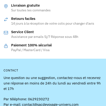
variations.
Livraison gratuite
Les
Sur toutes les commandes
options
Retours faciles
peuvent
14 jours à la réception de votre colis pour changer d'avis
être
Service Client
choisies
Assistance par emails 5j/7 Réponse sous 48h
sur
la
Paiement 100% sécurisé
page
PayPal / MasterCard / Visa
du
produit
CONTACT
Une question ou une suggestion, contactez-nous et recevrez
une réponse en moins de 24h du lundi au vendredi entre 9h
et 17h
Par téléphone: 0629230272
Par e-mail: contact@sacdevoyage-univers.com