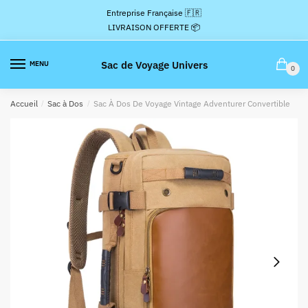
Passer
Aller
Entreprise Française 🇫🇷
à
au
LIVRAISON OFFERTE 📦
la
contenu
navigation
Sac de Voyage Univers
MENU
0
Accueil
/
Sac à Dos
/
Sac À Dos De Voyage Vintage Adventurer Convertible