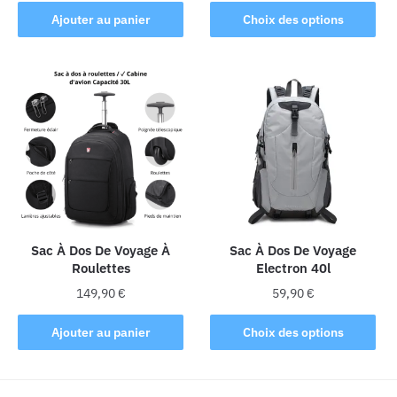
Ce
Ajouter au panier
Choix des options
produit
a
plusieurs
variations.
Les
options
peuvent
être
choisies
sur
la
Sac À Dos De Voyage À
Sac À Dos De Voyage
Roulettes
Electron 40l
page
du
149,90
€
59,90
€
produit
Ce
Ajouter au panier
Choix des options
produit
a
plusieurs