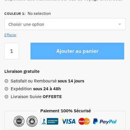
No selection
COULEUR 1
:
Effacer
quantité
Ajouter au panier
de
Sac
À
Livraison gratuite
Dos
De
Satisfait ou Remboursé
sous 14 jours
Voyage
Expédition
sous 24 à 48h
Vintage
Livraison Suivie
OFFERTE
Adventurer
Convertible
Paiement 100% Sécurisé