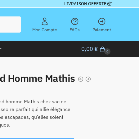
LIVRAISON OFFERTE 📦
Mon Compte
FAQs
Paiement
r
0,00
€
0
d Homme Mathis
nd homme Mathis chez sac de
ssoire parfait qui allie élégance
os escapades, qu’elles soient
ques.