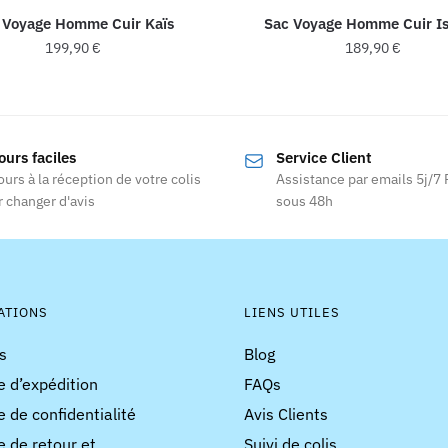
 Voyage Homme Cuir Kaïs
Sac Voyage Homme Cuir I
199,90
€
189,90
€
Ce
Ce
produit
produit
a
a
ours faciles
Service Client
plusieurs
plusieurs
ours à la réception de votre colis
Assistance par emails 5j/7
variations.
variations
 changer d'avis
sous 48h
Les
Les
options
options
peuvent
peuvent
être
être
choisies
choisies
ATIONS
LIENS UTILES
sur
sur
s
Blog
la
la
e d’expédition
FAQs
page
page
du
du
e de confidentialité
Avis Clients
produit
produit
e de retour et
Suivi de colis