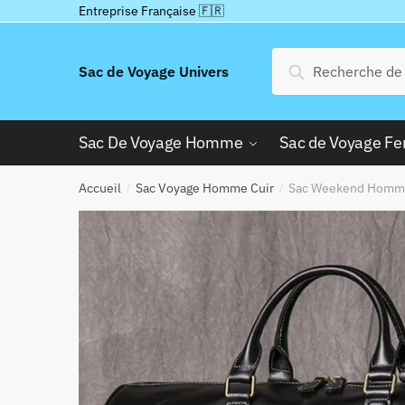
Passer
Aller
Entreprise Française 🇫🇷
à
au
la
contenu
Recherche
Recherche
Sac de Voyage Univers
navigation
pour :
Sac De Voyage Homme
Sac de Voyage 
Accueil
Sac Voyage Homme Cuir
Sac Weekend Homm
/
/