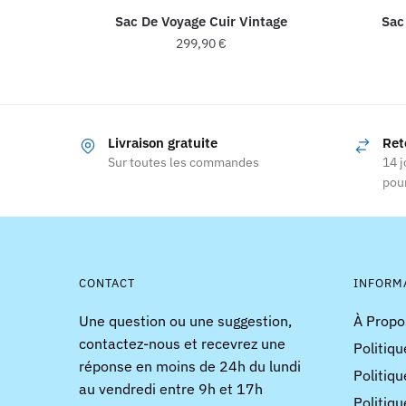
Sac De Voyage Cuir Vintage
Sac
299,90
€
Ce
produit
a
Livraison gratuite
Ret
plusieurs
Sur toutes les commandes
14 j
variations.
pour
Les
options
peuvent
être
choisies
CONTACT
INFORM
sur
Une question ou une suggestion,
À Propo
la
contactez-nous et recevrez une
Politiqu
page
réponse en moins de 24h du lundi
du
Politiqu
au vendredi entre 9h et 17h
produit
Politiqu