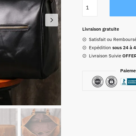
quantité
de
Sac
Weekend
Livraison gratuite
Homme
Satisfait ou Rembours
Mathis
Expédition
sous 24 à 
Livraison Suivie
OFFE
Paieme