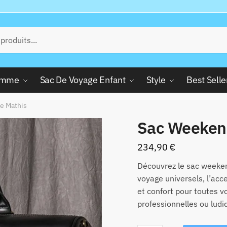
Femme
Sac De Voyage Enfant
Style
Best Selle
e Mathis
Sac Weeken
234,90
€
Découvrez le sac weeke
voyage universels, l’acce
et confort pour toutes v
professionnelles ou ludi