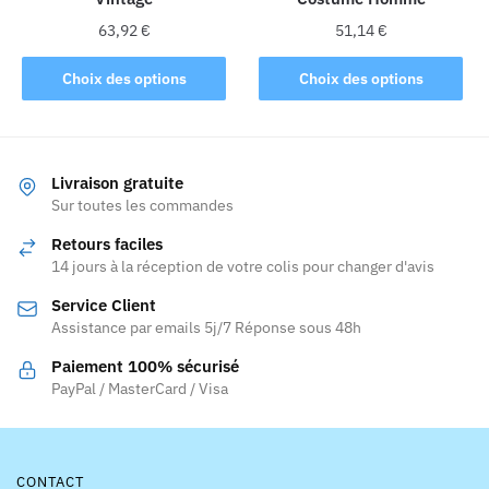
63,92
€
51,14
€
Ce
Ce
Choix des options
Choix des options
produit
produit
a
a
plusieurs
plusieurs
variations.
variations.
Livraison gratuite
Les
Les
Sur toutes les commandes
options
options
Retours faciles
peuvent
peuvent
14 jours à la réception de votre colis pour changer d'avis
être
être
Service Client
choisies
choisies
Assistance par emails 5j/7 Réponse sous 48h
sur
sur
la
la
Paiement 100% sécurisé
page
page
PayPal / MasterCard / Visa
du
du
produit
produit
CONTACT