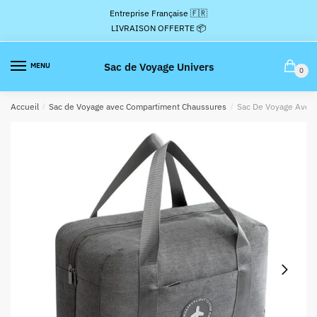
Passer
Aller
Entreprise Française 🇫🇷
à
au
LIVRAISON OFFERTE 📦
la
contenu
navigation
Sac de Voyage Univers
MENU
0
Accueil
/
Sac de Voyage avec Compartiment Chaussures
/
Sac De Voyage Avec 