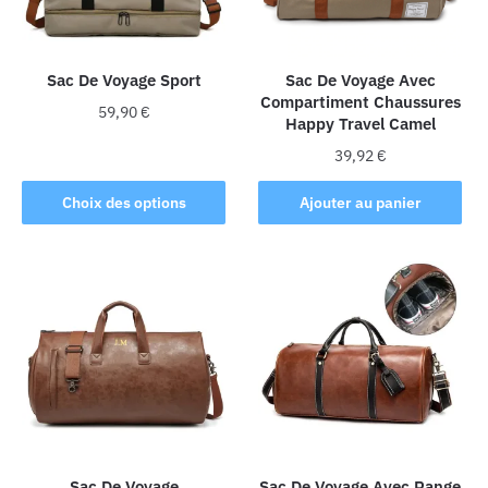
Sac De Voyage Sport
Sac De Voyage Avec
Compartiment Chaussures
59,90
€
Happy Travel Camel
Ce
39,92
€
produit
Choix des options
Ajouter au panier
a
plusieurs
variations.
Les
options
peuvent
être
choisies
sur
la
page
Sac De Voyage
Sac De Voyage Avec Range