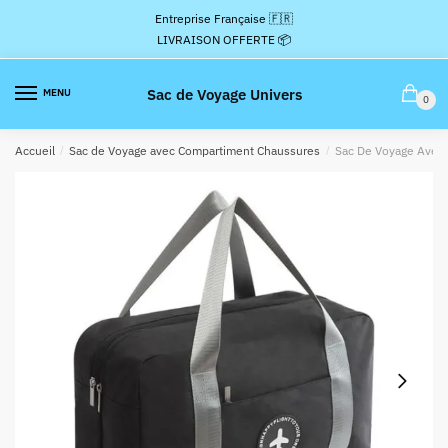
Passer
Aller
Entreprise Française 🇫🇷
à
au
LIVRAISON OFFERTE 📦
la
contenu
navigation
Sac de Voyage Univers
MENU
0
Accueil
/
Sac de Voyage avec Compartiment Chaussures
/
Sac De Voyage Avec 