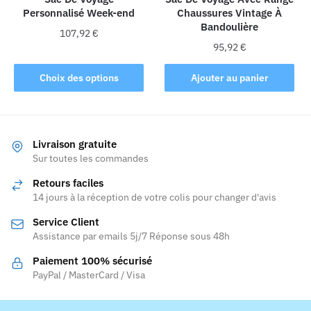
du
Personnalisé Week-end
Chaussures Vintage À
produit
Bandoulière
107,92
€
95,92
€
Ce
produit
Choix des options
Ajouter au panier
a
plusieurs
variations.
Les
Livraison gratuite
Sur toutes les commandes
options
peuvent
Retours faciles
être
14 jours à la réception de votre colis pour changer d'avis
choisies
Service Client
sur
Assistance par emails 5j/7 Réponse sous 48h
la
page
Paiement 100% sécurisé
PayPal / MasterCard / Visa
du
produit