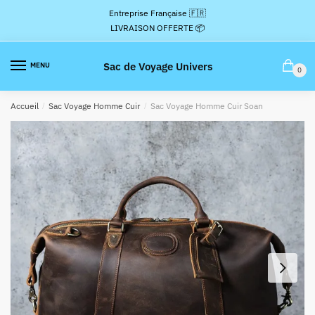
Passer
Aller
Entreprise Française 🇫🇷
à
au
LIVRAISON OFFERTE 📦
la
contenu
navigation
Sac de Voyage Univers
MENU
0
Accueil
/
Sac Voyage Homme Cuir
/
Sac Voyage Homme Cuir Soan