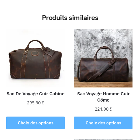
Produits similaires
Sac De Voyage Cuir Cabine
Sac Voyage Homme Cuir
Côme
295,90
€
224,90
€
Ce
Ce
produit
Choix des options
Choix des options
produit
a
a
plusieurs