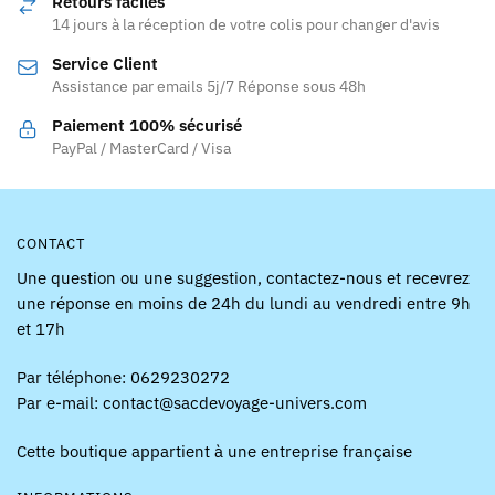
Retours faciles
peuvent
peuvent
14 jours à la réception de votre colis pour changer d'avis
être
être
Service Client
choisies
choisies
Assistance par emails 5j/7 Réponse sous 48h
sur
sur
la
la
Paiement 100% sécurisé
page
page
PayPal / MasterCard / Visa
du
du
produit
produit
CONTACT
Une question ou une suggestion, contactez-nous et recevrez
une réponse en moins de 24h du lundi au vendredi entre 9h
et 17h
Par téléphone: 0629230272
Par e-mail: contact@sacdevoyage-univers.com
Cette boutique appartient à une entreprise française