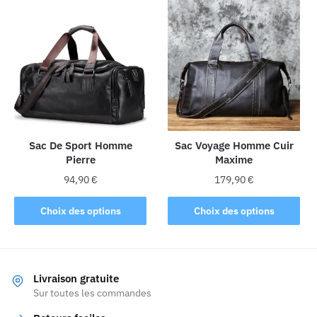
plusieurs
variations.
variations.
Les
Les
options
options
peuvent
peuvent
être
être
choisies
choisies
sur
sur
la
la
Sac De Sport Homme
Sac Voyage Homme Cuir
page
Pierre
Maxime
page
du
du
produit
94,90
€
179,90
€
produit
Ce
Ce
Choix des options
Choix des options
produit
produit
a
a
plusieurs
plusieurs
variations.
variations.
Livraison gratuite
Les
Les
Sur toutes les commandes
options
options