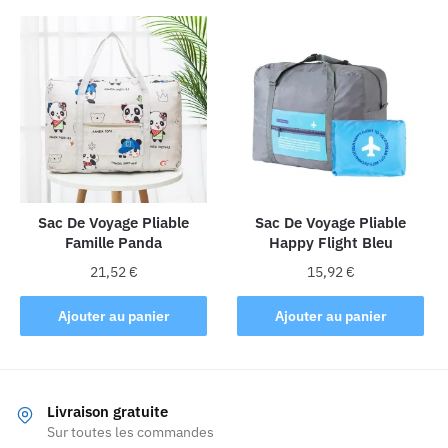
a
à
plusieurs
39,92 €
variations.
Les
options
peuvent
être
choisies
sur
la
Sac De Voyage Pliable
Sac De Voyage Pliable
Famille Panda
Happy Flight Bleu
page
du
21,52
€
15,92
€
produit
Ajouter au panier
Ajouter au panier
Livraison gratuite
Sur toutes les commandes