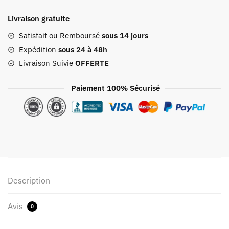
De
Livraison gratuite
Voyage
Pliable
Satisfait ou Remboursé
sous 14 jours
"wind
Expédition
sous 24 à 48h
Blow
Livraison Suivie
OFFERTE
River
Flows"
Paiement 100% Sécurisé
Bordeaux
Description
Avis
0