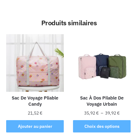
Produits similaires
Sac De Voyage Pliable
Sac À Dos Pilable De
Candy
Voyage Urbain
Plage
21,52
€
35,92
€
–
39,92
€
de
Ce
prix :
Ajouter au panier
Choix des options
produit
35,92 €