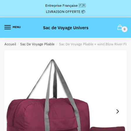
Passer
Aller
Entreprise Française 🇫🇷
à
au
LIVRAISON OFFERTE 📦
la
contenu
navigation
Sac de Voyage Univers
MENU
0
Accueil
/
Sac De Voyage Pliable
/
Sac De Voyage Pliable « wind Blow River Flo