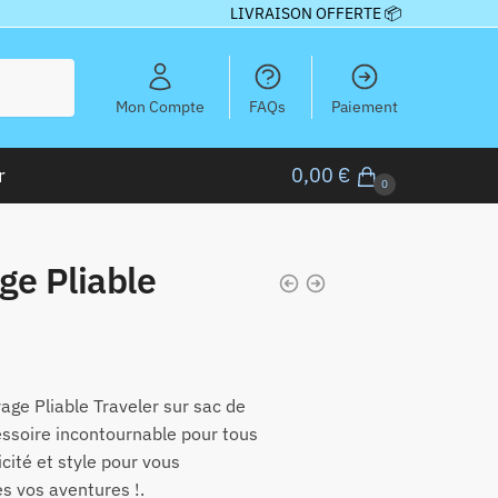
LIVRAISON OFFERTE 📦
Mon Compte
FAQs
Paiement
r
0,00
€
0
ge Pliable
ge Pliable Traveler sur sac de
essoire incontournable pour tous
icité et style pour vous
 vos aventures !.