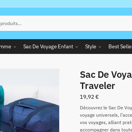
Femme
Sac De Voyage Enfant
Style
Best Selle
Sac De Voya
Traveler
19,92
€
Découvrez le Sac De Voya
voyage universels, l’acc
vos voyages, alliant prat
accompagner dans toutes