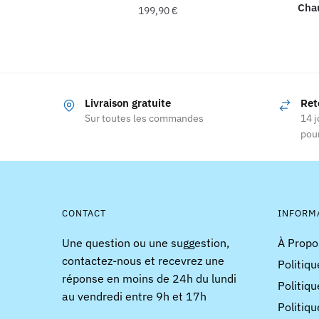
Chau
199,90
€
Ce
produit
a
plusieurs
Livraison gratuite
Ret
variations.
Sur toutes les commandes
14 j
Les
pour
options
peuvent
être
choisies
CONTACT
INFORM
sur
la
Une question ou une suggestion,
À Propo
page
contactez-nous et recevrez une
Politiqu
du
réponse en moins de 24h du lundi
Politiqu
produit
au vendredi entre 9h et 17h
Politiqu