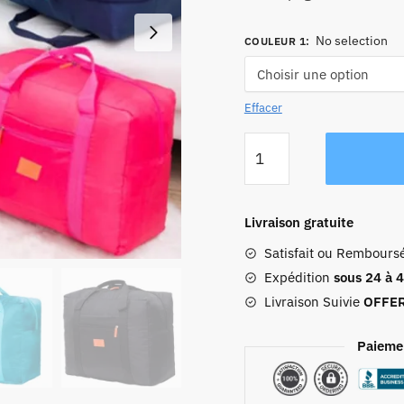
No selection
COULEUR 1
:
Effacer
quantité
de
Sac
De
Livraison gratuite
Voyage
Satisfait ou Rembours
Pliable
Traveler
Expédition
sous 24 à 
Livraison Suivie
OFFE
Paieme