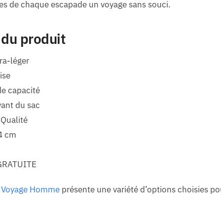
ites de chaque escapade un voyage sans souci.
 du produit
ra-léger
ise
e capacité
vant du sac
 Qualité
34 cm
GRATUITE
e Voyage Homme
présente une variété d’options choisies pou