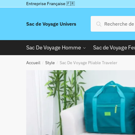
Passer
Aller
Entreprise Française 🇫🇷
à
au
la
contenu
Recherche
Recherche
Sac de Voyage Univers
navigation
pour :
Sac De Voyage Homme
Sac de Voyage 
Accueil
Style
Sac De Voyage Pliable Traveler
/
/