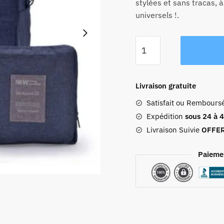
stylées et sans tracas, 
universels !.
quantité
de
Sac
De
Livraison gratuite
Voyage
Satisfait ou Rembours
Pliable
"make
Expédition
sous 24 à 
Your
Livraison Suivie
OFFE
Travel
Life
Paieme
Easy
And
Fun"
Bleu