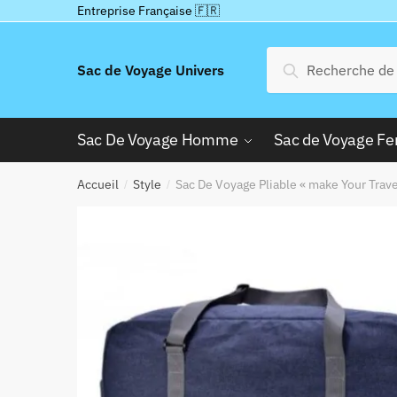
Passer
Aller
Entreprise Française 🇫🇷
à
au
la
contenu
Recherche
Recherche
Sac de Voyage Univers
navigation
pour :
Sac De Voyage Homme
Sac de Voyage 
Accueil
Style
Sac De Voyage Pliable « make Your Trave
/
/