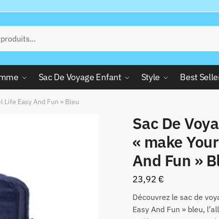
Femme
Sac De Voyage Enfant
Style
Best Selle
l Life Easy And Fun » Bleu
Sac De Voya
« make Your 
And Fun » B
23,92
€
Découvrez le sac de voya
Easy And Fun » bleu, l’a