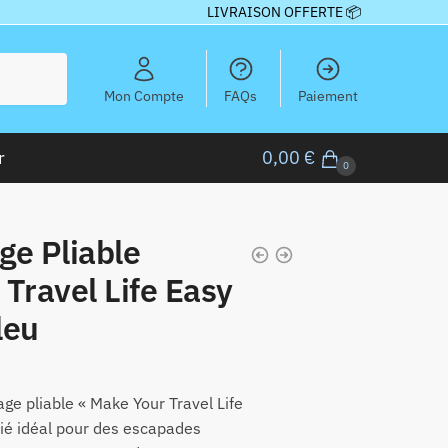
LIVRAISON OFFERTE 📦
Mon Compte
FAQs
Paiement
r
0,00
€
0
ge Pliable
Travel Life Easy
leu
ge pliable « Make Your Travel Life
llié idéal pour des escapades