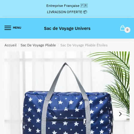
Passer
Aller
Entreprise Française 🇫🇷
à
au
LIVRAISON OFFERTE 📦
la
contenu
navigation
Sac de Voyage Univers
MENU
0
Accueil
/
Sac De Voyage Pliable
/
Sac De Voyage Pliable Étoiles