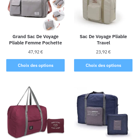
Grand Sac De Voyage
Sac De Voyage Pliable
Pliable Femme Pochette
Travel
47,92
€
23,92
€
Ce
Ce
Choix des options
Choix des options
produit
produit
a
a
plusieurs
plusieurs
variations.
variations.
Les
Les
options
options
peuvent
peuvent
être
être
choisies
choisies
sur
sur