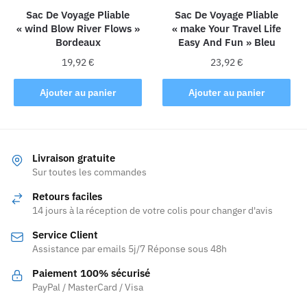
la
la
Sac De Voyage Pliable
Sac De Voyage Pliable
« wind Blow River Flows »
« make Your Travel Life
page
page
Bordeaux
Easy And Fun » Bleu
du
du
produit
produit
19,92
€
23,92
€
Ajouter au panier
Ajouter au panier
Livraison gratuite
Sur toutes les commandes
Retours faciles
14 jours à la réception de votre colis pour changer d'avis
Service Client
Assistance par emails 5j/7 Réponse sous 48h
Paiement 100% sécurisé
PayPal / MasterCard / Visa