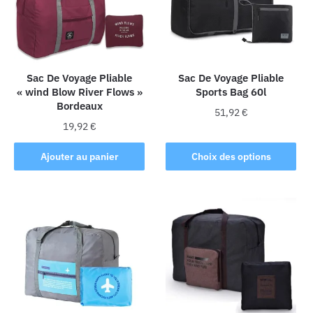
Sac De Voyage Pliable
Sac De Voyage Pliable
« wind Blow River Flows »
Sports Bag 60l
Bordeaux
51,92
€
19,92
€
Ce
produit
Ajouter au panier
Choix des options
a
plusieurs
variations.
Les
options
peuvent
être
choisies
sur