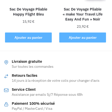
la
Sac De Voyage Pliable
Sac De Voyage Pliable
page
Happy Flight Bleu
« make Your Travel Life
du
Easy And Fun » Noir
produit
15,92
€
23,92
€
Ajouter au panier
Ajouter au panier
Livraison gratuite
Sur toutes les commandes
Retours faciles
14 jours à la réception de votre colis pour changer d'avis
Service Client
Assistance par emails 5j/7 Réponse sous 48h
Paiement 100% sécurisé
PayPal / MasterCard / Visa