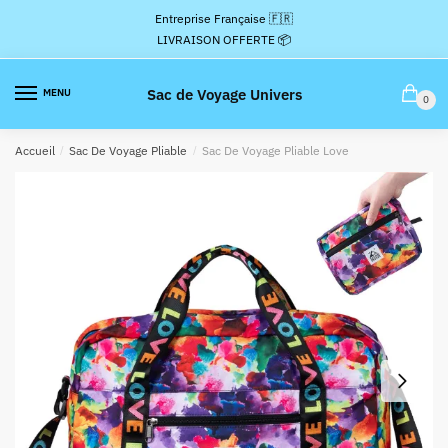
Passer
Aller
Entreprise Française 🇫🇷
à
au
LIVRAISON OFFERTE 📦
la
contenu
navigation
Sac de Voyage Univers
MENU
0
Accueil
/
Sac De Voyage Pliable
/
Sac De Voyage Pliable Love