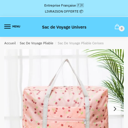
Passer
Aller
Entreprise Française 🇫🇷
à
au
LIVRAISON OFFERTE 📦
la
contenu
navigation
Sac de Voyage Univers
MENU
0
Accueil
/
Sac De Voyage Pliable
/
Sac De Voyage Pliable Cerises